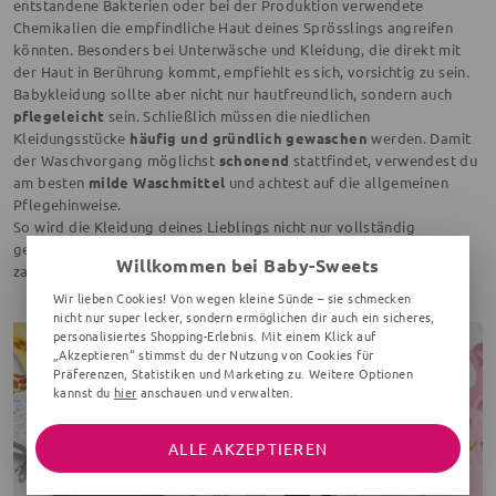
entstandene Bakterien oder bei der Produktion verwendete
Chemikalien die empfindliche Haut deines Sprösslings angreifen
könnten. Besonders bei Unterwäsche und Kleidung, die direkt mit
der Haut in Berührung kommt, empfiehlt es sich, vorsichtig zu sein.
Babykleidung sollte aber nicht nur hautfreundlich, sondern auch
pflegeleicht
sein. Schließlich müssen die niedlichen
Kleidungsstücke
häufig und gründlich gewaschen
werden. Damit
der Waschvorgang möglichst
schonend
stattfindet, verwendest du
am besten
milde Waschmittel
und achtest auf die allgemeinen
Pflegehinweise.
So wird die Kleidung deines Lieblings nicht nur vollständig
gereinigt, sondern ihr habt auch möglichst lange Freude an
Willkommen bei Baby-Sweets
zauberhaften Babysachen.
Wir lieben Cookies! Von wegen kleine Sünde – sie schmecken
nicht nur super lecker, sondern ermöglichen dir auch ein sicheres,
personalisiertes Shopping-Erlebnis. Mit einem Klick auf
„Akzeptieren“ stimmst du der Nutzung von Cookies für
Präferenzen, Statistiken und Marketing zu. Weitere Optionen
kannst du
hier
anschauen und verwalten.
ALLE AKZEPTIEREN