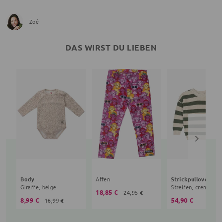
Zoé
DAS WIRST DU LIEBEN
Body
Affen
Strickpullover
Giraffe, beige
Streifen, creme
18,85 €
24,95 €
8,99 €
54,90 €
16,99 €