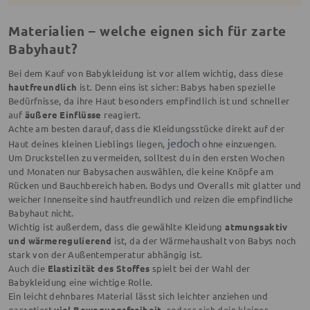
Materialien – welche eignen sich für zarte
Babyhaut?
Bei dem Kauf von Babykleidung ist vor allem wichtig, dass diese
hautfreundlich
ist. Denn eins ist sicher: Babys haben spezielle
Bedürfnisse, da ihre Haut besonders empfindlich ist und schneller
auf
äußere Einflüsse
reagiert.
Achte am besten darauf, dass die Kleidungsstücke direkt auf der
jedoch
Haut deines kleinen Lieblings liegen,
ohne einzuengen.
Um Druckstellen zu vermeiden, solltest du in den ersten Wochen
und Monaten nur Babysachen auswählen, die keine Knöpfe am
Rücken und Bauchbereich haben. Bodys und Overalls mit glatter und
weicher Innenseite sind hautfreundlich und reizen die empfindliche
Babyhaut nicht.
Wichtig ist außerdem, dass die gewählte Kleidung
atmungsaktiv
und wärmeregulierend
ist, da der Wärmehaushalt von Babys noch
stark von der Außentemperatur abhängig ist.
Auch die
Elastizität des Stoffes
spielt bei der Wahl der
Babykleidung eine wichtige Rolle.
Ein leicht dehnbares Material lässt sich leichter anziehen und
garantiert
viel Bewegungsfreiheit
, sodass sich dein kleiner