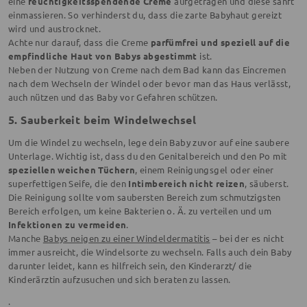
eine
feuchtigkeitsspendende Creme
aufgetragen und diese sanft
einmassieren. So verhinderst du, dass die zarte Babyhaut gereizt
wird und austrocknet.
Achte nur darauf, dass die Creme
parfümfrei und speziell auf die
empfindliche Haut von Babys abgestimmt
ist.
Neben der Nutzung von Creme nach dem Bad kann das Eincremen
nach dem Wechseln der Windel oder bevor man das Haus verlässt,
auch nützen und das Baby vor Gefahren schützen.
5. Sauberkeit beim Windelwechsel
Um die Windel zu wechseln, lege dein Baby zuvor auf eine saubere
Unterlage. Wichtig ist, dass du den Genitalbereich und den Po mit
speziellen weichen Tüchern
, einem Reinigungsgel oder einer
superfettigen Seife, die den
Intimbereich nicht reizen
, säuberst.
Die Reinigung sollte vom saubersten Bereich zum schmutzigsten
Bereich erfolgen, um keine Bakterien o. Ä. zu verteilen und um
Infektionen zu vermeiden
.
Manche
Babys neigen zu einer Windeldermatitis
– bei der es nicht
immer ausreicht, die Windelsorte zu wechseln. Falls auch dein Baby
darunter leidet, kann es hilfreich sein, den Kinderarzt/ die
Kinderärztin aufzusuchen und sich beraten zu lassen.
.