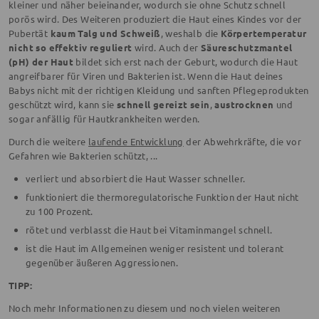
kleiner und näher beieinander, wodurch sie ohne Schutz schnell
porös wird. Des Weiteren produziert die Haut eines Kindes vor der
Pubertät
kaum Talg und Schweiß
, weshalb die
Körpertemperatur
nicht so effektiv reguliert
wird. Auch der
Säureschutzmantel
(pH) der Haut
bildet sich erst nach der Geburt, wodurch die Haut
angreifbarer für Viren und Bakterien ist. Wenn die Haut deines
Babys nicht mit der richtigen Kleidung und sanften Pflegeprodukten
geschützt wird, kann sie
schnell gereizt sein
,
austrocknen
und
sogar anfällig für Hautkrankheiten werden.
Durch die weitere
laufende Entwicklung
der Abwehrkräfte, die vor
Gefahren wie Bakterien schützt, ...
verliert und absorbiert die Haut Wasser schneller.
funktioniert die thermoregulatorische Funktion der Haut nicht
zu 100 Prozent.
rötet und verblasst die Haut bei Vitaminmangel schnell.
ist die Haut im Allgemeinen weniger resistent und tolerant
gegenüber äußeren Aggressionen.
TIPP:
Noch mehr Informationen zu diesem und noch vielen weiteren