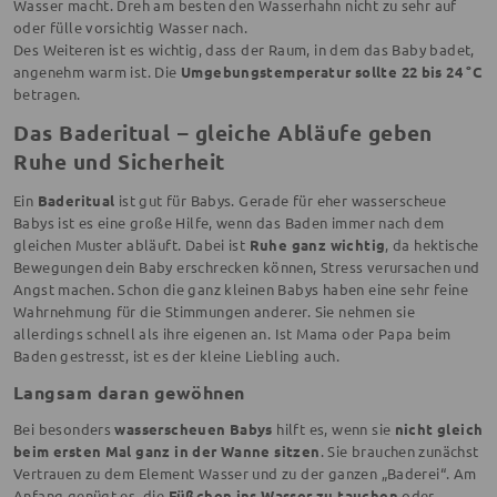
Wasser macht. Dreh am besten den Wasserhahn nicht zu sehr auf
oder fülle vorsichtig Wasser nach.
Des Weiteren ist es wichtig, dass der Raum, in dem das Baby badet,
angenehm warm ist. Die
Umgebungstemperatur sollte 22 bis 24 °C
betragen.
Das Baderitual – gleiche Abläufe geben
Ruhe und Sicherheit
Ein
Baderitual
ist gut für Babys. Gerade für eher wasserscheue
Babys ist es eine große Hilfe, wenn das Baden immer nach dem
gleichen Muster abläuft. Dabei ist
Ruhe ganz wichtig
, da hektische
Bewegungen dein Baby erschrecken können, Stress verursachen und
Angst machen. Schon die ganz kleinen Babys haben eine sehr feine
Wahrnehmung für die Stimmungen anderer. Sie nehmen sie
allerdings schnell als ihre eigenen an. Ist Mama oder Papa beim
Baden gestresst, ist es der kleine Liebling auch.
Langsam daran gewöhnen
Bei besonders
wasserscheuen Babys
hilft es, wenn sie
nicht gleich
beim ersten Mal ganz in der Wanne sitzen
. Sie brauchen zunächst
Vertrauen zu dem Element Wasser und zu der ganzen „Baderei“. Am
Anfang genügt es, die
Füßchen ins Wasser zu tauchen
oder