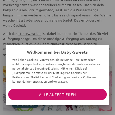
vorsichtig etwas Wasser darüber laufen zu lassen. Hat sich dein
Baby an diesen Schritt gewöhnt, lässt sich die Wassermenge
langsam immer weiter erhöhen, bis es sich irgendwann in der Wanne
waschen lässt oder sogar von alleine badet. Das erfordert ein
wenig Geduld.
Auch das
Haarewaschen
ist dabei immer so ein Thema, das für viel
Aufregung sorgt. Um diese unnötige Aufregung am Anfang zu
vermeiden, hilft es, die Haare zunächst nicht beim Baden zu
waschen. Das geht bei den feinen Babyhaaren am Anfang auch ganz
Willkommen bei Baby-Sweets
gut mit
einem feuchten Waschlappen.
Wir lieben Cookies! Von wegen kleine Sünde – sie schmecken
nicht nur super lecker, sondern ermöglichen dir auch ein sicheres,
personalisiertes Shopping-Erlebnis. Mit einem Klick auf
„Akzeptieren“ stimmst du der Nutzung von Cookies für
Präferenzen, Statistiken und Marketing zu. Weitere Optionen
kannst du
hier
anschauen und verwalten.
ALLE AKZEPTIEREN