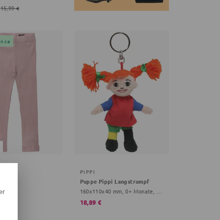
15,99 €
ance
DS
PIPPI
Fairy
Puppe Pippi Langstrumpf
osa
160x110x40 mm, 0+ Monate, bunt
er
18,89 €