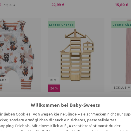
€
22,99 €
15,80 €
19,90 €
Letzte Chance
Letzte Ch
ADE
BIO
EXKLUSIV
24 %
JUWELEN
MICKI
MABU KI
Willkommen bei Baby-Sweets
ler Waschbär
Holzbausteine
Leggings 
raun
200 Teile, 117x23x8 mm, 18+ Monate, braun
Gerippt, r
ir lieben Cookies! Von wegen kleine Sünde – sie schmecken nicht nur sup
ecker, sondern ermöglichen dir auch ein sicheres, personalisiertes
€
31,55 €
19,99 €
34,99 €
41,90 €
hopping-Erlebnis. Mit einem Klick auf „Akzeptieren“ stimmst du der