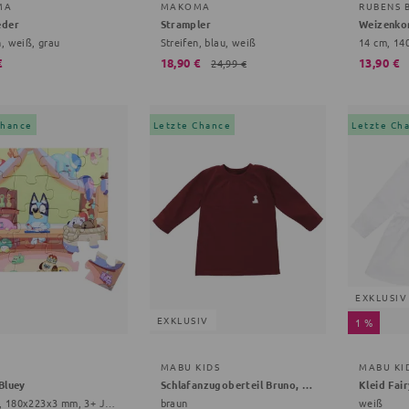
MA
MAKOMA
RUBENS 
eder
Strampler
Weizenko
, weiß, grau
Streifen, blau, weiß
€
18,90 €
13,90 €
24,99 €
Chance
Letzte Chance
Letzte Ch
EXKLUSIV
EXKLUSIV
1 %
MABU KIDS
MABU KI
Bluey
Schlafanzugoberteil Bruno, der Eisbär
Kleid Fair
20 Teile, 180x223x3 mm, 3+ Jahre, bunt
braun
weiß