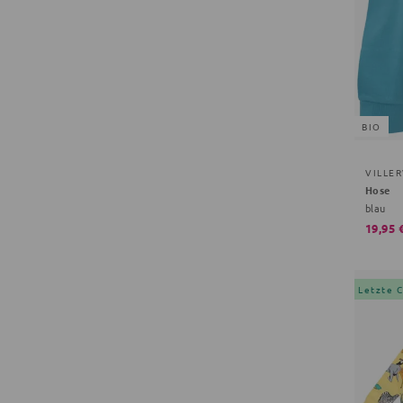
BIO
VILLE
Hose
blau
19,95 
Letzte 