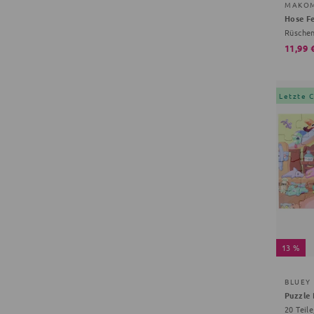
MAKO
Hose F
Rüschen
11,99 
Letzte 
13 %
BLUEY
Puzzle 