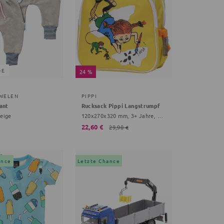
DE
24 %
WELEN
PIPPI
ant
Rucksack Pippi Langstrumpf
beige
120x270x320 mm, 3+ Jahre, gelb
22,60 €
29,90 €
ance
Letzte Chance