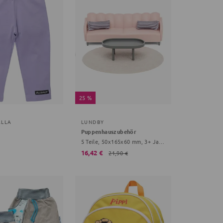
25 %
ALLA
LUNDBY
Puppenhauszubehör
5 Teile, 50x165x60 mm, 3+ Jahre, bunt
16,42 €
21,90 €