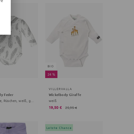
re
BIO
24 %
VILLERVALLA
dy Feder
Wickelbody Giraffe
0-6 Monate, Rüschen, weiß, grau
weiß
19,50 €
25,95 €
Letzte Chance