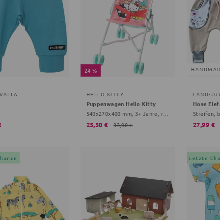
HANDMA
24 %
RVALLA
HELLO KITTY
LAND-JU
Puppenwagen Hello Kitty
Hose Elef
540x270x400 mm, 3+ Jahre, rosa
Streifen, 
€
25,50 €
27,99 €
33,90 €
Chance
Letzte Ch