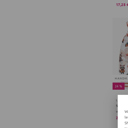
17,25 
HANDM
24 %
LAND-
Stramp
weiß, b
W
l
26,45 
S