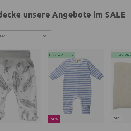
decke unsere Angebote im SALE
lter
Letzte Chance
Letzte Ch
BIO
24 %