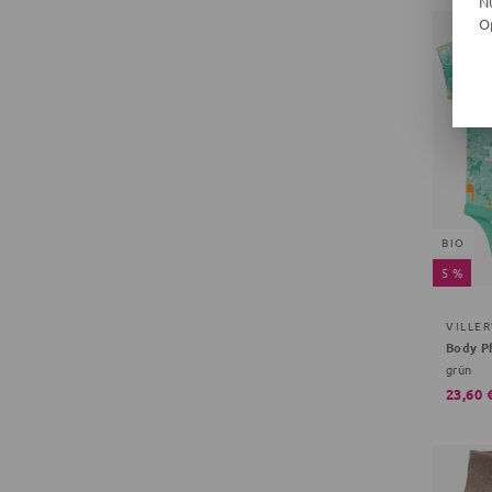
N
O
BIO
5 %
VILLE
Body P
grün
23,60 