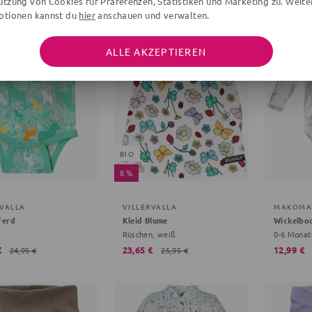
utzung von Cookies für Präferenzen, Statistiken und Marketing zu. Weite
ptionen kannst du
hier
anschauen und verwalten.
Letzte Chance
ALLE AKZEPTIEREN
BIO
8 %
RVALLA
VILLERVALLA
MAKOMA
ferd
Kleid Blume
Wickelbo
Rüschen, weiß
€
23,65 €
12,99 €
24,95 €
25,95 €