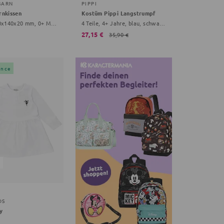
BARN
PIPPI
rnkissen
Kostüm Pippi Langstrumpf
14 cm, 140x140x20 mm, 0+ Monate, creme
4 Teile, 4+ Jahre, blau, schwarz, Onesize Baby
27,15 €
35,90 €
ance
DS
y