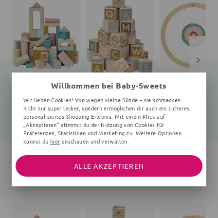
Willkommen bei Baby-Sweets
Holzbausteine
Holzbausteine
Webrahmen
Wir lieben Cookies! Von wegen kleine Sünde – sie schmecken
60 Teile, 32x32x32 cm, 5+ Monate, bunt
36 Stück, 36x36x36 mm, 5+ Monate, bunt
7 Teile, 30 cm Durch
nicht nur super lecker, sondern ermöglichen dir auch ein sicheres,
personalisiertes Shopping-Erlebnis. Mit einem Klick auf
24,67 €
24,67 €
17,25 €
32,90 €
32,90 €
18,90 €
„Akzeptieren“ stimmst du der Nutzung von Cookies für
Präferenzen, Statistiken und Marketing zu. Weitere Optionen
kannst du
hier
anschauen und verwalten.
ALLE AKZEPTIEREN
WEITERE ARTIKEL DER MARKE