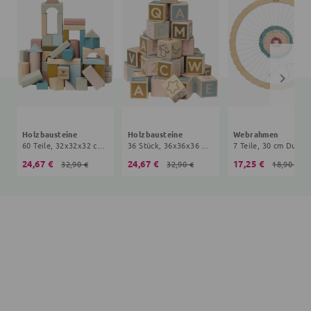
Holzbausteine
Holzbausteine
Webrahmen
60 Teile, 32x32x32 cm, 5+ Monate, bunt
36 Stück, 36x36x36 mm, 5+ Monate, bunt
7 Teile, 30 cm Durch
24,67 €
24,67 €
17,25 €
32,90 €
32,90 €
18,90 €