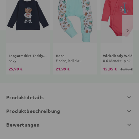
Langarmshirt Teddybär
Hose
Wickelbody Wald
navy
Fische, hellblau
0-6 Monate, pink
25,99 €
21,99 €
15,05 €
19,99 €
Produktdetails
Produktbeschreibung
Bewertungen