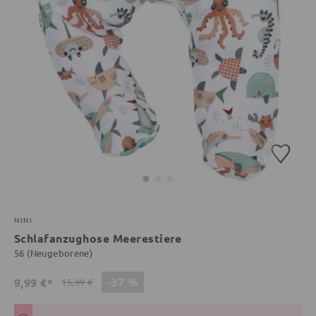
NINI
Schlafanzughose Meerestiere
56 (Neugeborene)
-37 %
9,99 €*
15,99 €