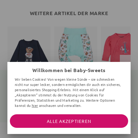
WEITERE ARTIKEL DER MARKE
Willkommen bei Baby-Sweets
Wir lieben Cookies! Von wegen kleine Sünde – sie schmecken
nicht nur super lecker, sondern ermöglichen dir auch ein sicheres,
personalisiertes Shopping-Erlebnis. Mit einem Klick auf
„Akzeptieren“ stimmst du der Nutzung von Cookies für
Langarmshirt Teddybär
Hose
Wickelbody Wald
navy
Fische, hellblau
0-6 Monate, pink
Präferenzen, Statistiken und Marketing zu. Weitere Optionen
kannst du
hier
anschauen und verwalten.
25,99 €
21,99 €
15,05 €
19,99 €
ALLE AKZEPTIEREN