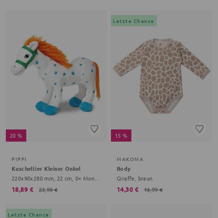
Letzte Chance
20 %
15 %
PIPPI
MAKOMA
Kuscheltier Kleiner Onkel
Body
220x90x280 mm, 22 cm, 0+ Monate, weiß
Giraffe, braun
18,89 €
14,30 €
23,90 €
16,99 €
Letzte Chance