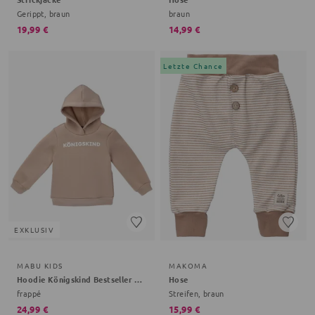
Gerippt, braun
braun
19,99 €
14,99 €
Letzte Chance
EXKLUSIV
MABU KIDS
MAKOMA
Hoodie Königskind Bestseller Kollektion
Hose
frappé
Streifen, braun
24,99 €
15,99 €