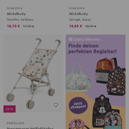
MAKOMA
MAKOMA
Wickelbody
Wickelbody
Streifen, hellblau
Gerippt, braun
14,10 €
14,45 €
17,99 €
18,99 €
24 %
SKRÅLLAN
Puppenwagen Heißluftballon