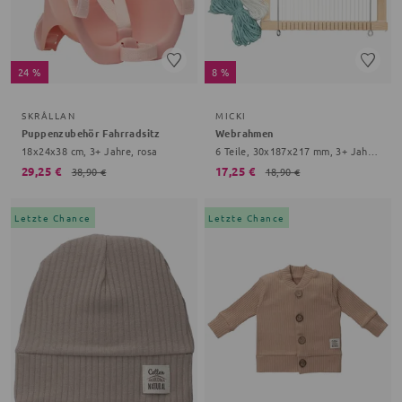
24 %
8 %
SKRÅLLAN
MICKI
Puppenzubehör Fahrradsitz
Webrahmen
18x24x38 cm, 3+ Jahre, rosa
6 Teile, 30x187x217 mm, 3+ Jahre, braun
29,25 €
17,25 €
38,90 €
18,90 €
Letzte Chance
Letzte Chance