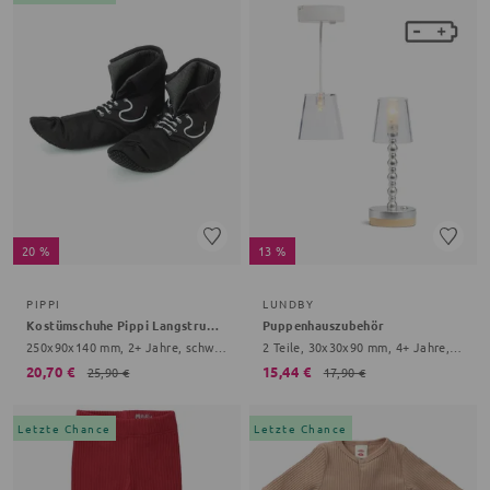
20 %
13 %
PIPPI
LUNDBY
Kostümschuhe Pippi Langstrumpf
Puppenhauszubehör
250x90x140 mm, 2+ Jahre, schwarz, Einheitsgröße
2 Teile, 30x30x90 mm, 4+ Jahre, bunt
20,70 €
15,44 €
25,90 €
17,90 €
Letzte Chance
Letzte Chance