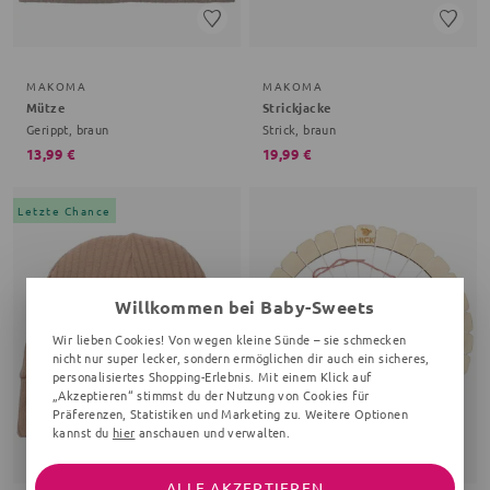
MAKOMA
MAKOMA
Mütze
Strickjacke
Gerippt, braun
Strick, braun
13,99 €
19,99 €
Letzte Chance
Willkommen bei Baby-Sweets
Wir lieben Cookies! Von wegen kleine Sünde – sie schmecken
nicht nur super lecker, sondern ermöglichen dir auch ein sicheres,
personalisiertes Shopping-Erlebnis. Mit einem Klick auf
„Akzeptieren“ stimmst du der Nutzung von Cookies für
Präferenzen, Statistiken und Marketing zu. Weitere Optionen
kannst du
hier
anschauen und verwalten.
8 %
ALLE AKZEPTIEREN