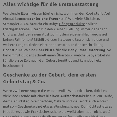
Alles Wichtige für die Erstausstattung
Werdende Eltern wissen häufig nicht, wo ihnen der Kopf steht. Auf
einmal kommen
zahlreiche Fragen
auf. Wie viele Söckchen,
Strampler & Co. braucht ein Baby?
Pflegeprodukte
sollten
frischgebackene Eltern für den kleinen Liebling immer dahaben?
Und was darf bei einem Ausflug mit dem eigenen Nachwuchs auf
keinen Fall fehlen? Mithilfe dieser Kategorie lassen sich diese und
weitere Fragen kinderleicht beantworten. In der Beschreibung
findest du auch eine
Checkliste für die Baby Erstausstattung
. So
bekommst du ganz schnell einen Überblick, welche Babyartikel ihr
für die erste Zeit nach der Geburt benötigt und kannst direkt
losshoppen!
Geschenke zu der Geburt, dem ersten
Geburtstag & Co.
Wenn zwei neue Augen die wundervolle Welt erblicken, drücken
viele ihre Freude mit einer
kleinen Aufmerksamkeit
aus. Zur Taufe,
dem Geburtstag, Weihnachten, Ostern und vielleicht auch einfach
mal so – Geschenke sind etwas Wunderschönes. Du möchtest etwas
Niedliches sowie Praktisches schenken, weißt aber noch nicht was?
Dann wird diese Kategorie dir weiterhelfen! Stöbere dich durch