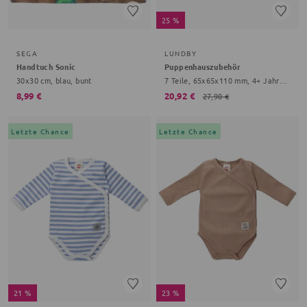
25 %
SEGA
LUNDBY
Handtuch Sonic
Puppenhauszubehör
30x30 cm, blau, bunt
7 Teile, 65x65x110 mm, 4+ Jahre, bunt
8,99 €
20,92 €
27,90 €
Letzte Chance
Letzte Chance
21 %
23 %