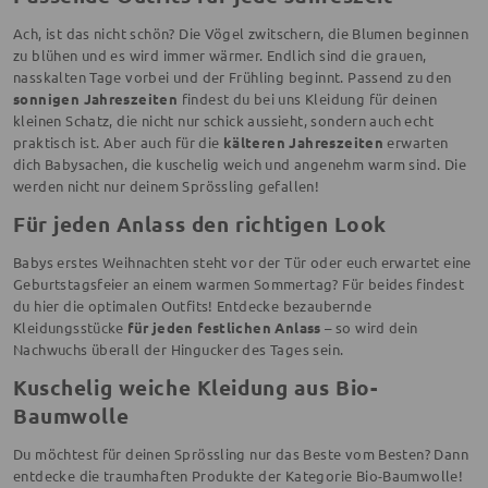
Ach, ist das nicht schön? Die Vögel zwitschern, die Blumen beginnen
zu blühen und es wird immer wärmer. Endlich sind die grauen,
nasskalten Tage vorbei und der Frühling beginnt. Passend zu den
sonnigen Jahreszeiten
findest du bei uns Kleidung für deinen
kleinen Schatz, die nicht nur schick aussieht, sondern auch echt
praktisch ist. Aber auch für die
kälteren Jahreszeiten
erwarten
dich Babysachen, die kuschelig weich und angenehm warm sind. Die
werden nicht nur deinem Sprössling gefallen!
Für jeden Anlass den richtigen Look
Babys erstes Weihnachten steht vor der Tür oder euch erwartet eine
Geburtstagsfeier an einem warmen Sommertag? Für beides findest
du hier die optimalen Outfits! Entdecke bezaubernde
Kleidungsstücke
für jeden festlichen Anlass
– so wird dein
Nachwuchs überall der Hingucker des Tages sein.
Kuschelig weiche Kleidung aus Bio-
Baumwolle
Du möchtest für deinen Sprössling nur das Beste vom Besten? Dann
entdecke die traumhaften Produkte der Kategorie Bio-Baumwolle!