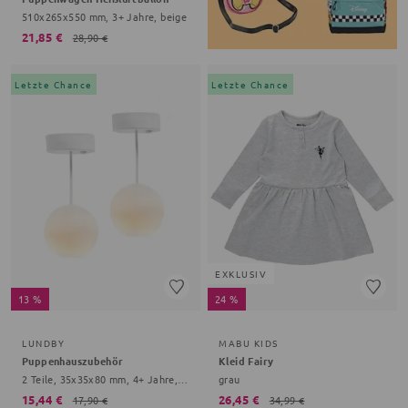
510x265x550 mm, 3+ Jahre, beige
21,85 €
28,90 €
Letzte Chance
Letzte Chance
EXKLUSIV
13 %
24 %
LUNDBY
MABU KIDS
Puppenhauszubehör
Kleid Fairy
2 Teile, 35x35x80 mm, 4+ Jahre, weiß
grau
15,44 €
26,45 €
17,90 €
34,99 €