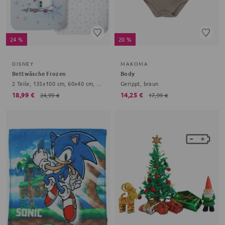
24 %
20 %
DISNEY
MAKOMA
Bettwäsche Frozen
Body
2 Teile, 135x100 cm, 60x40 cm, Schneeflocke, hellblau
Gerippt, braun
18,99 €
14,25 €
24,99 €
17,99 €