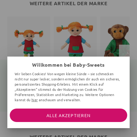
WEITERE ARTIKEL DER MARKE
Willkommen bei Baby-Sweets
Wir lieben Cookies! Von wegen kleine Sünde – sie schmecken
nicht nur super lecker, sondern ermöglichen dir auch ein sicheres,
personalisiertes Shopping-Erlebnis. Mit einem Klick auf
Puppe Pippi Langstrumpf
Puppe Pippi Langstrumpf
Ku
„Akzeptieren“ stimmst du der Nutzung von Cookies für
20 cm, 200x150x60 mm, 10+ Monate, bunt
300x190x80 mm, 30 cm, 10+ Monate, bunt
16 cm, 160x150x70 mm, 0
Präferenzen, Statistiken und Marketing zu. Weitere Optionen
18,89 €
27,15 €
18,89 €
21,90 €
35,90 €
19,90 €
kannst du
hier
anschauen und verwalten.
ALLE AKZEPTIEREN
WEITERE ARTIKEL DER MARKE