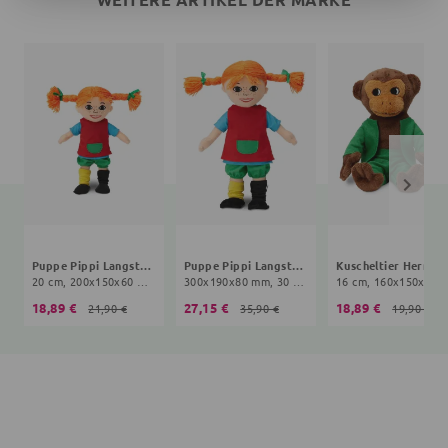
Puppe Pippi Langstrumpf
Puppe Pippi Langstrumpf
Ku
20 cm, 200x150x60 mm, 10+ Monate, bunt
300x190x80 mm, 30 cm, 10+ Monate, bunt
16 cm, 160x150x70 mm, 0
18,89 €
27,15 €
18,89 €
21,90 €
35,90 €
19,90 €