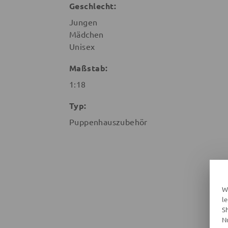
Geschlecht:
Jungen
Mädchen
Unisex
Maßstab:
1:18
Typ:
Puppenhauszubehör
W
l
S
N