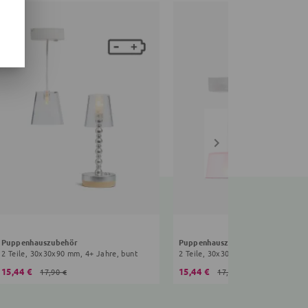
Puppenhauszubehör
Puppenhauszubehör
2 Teile, 30x30x90 mm, 4+ Jahre, bunt
2 Teile, 30x30x80 mm, 4+ Jahre, bu
15,44 €
15,44 €
17,90 €
17,90 €