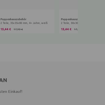
Puppenhauszubehör
Puppenhauszubehör
2 Teile, 35x35x80 mm, 4+ Jahre, weiß
2 Teile, 30x30x90 mm, 4+ Jahre, bu
15,44 €
15,44 €
17,90 €
17,90 €
 AN
sten Einkauf!