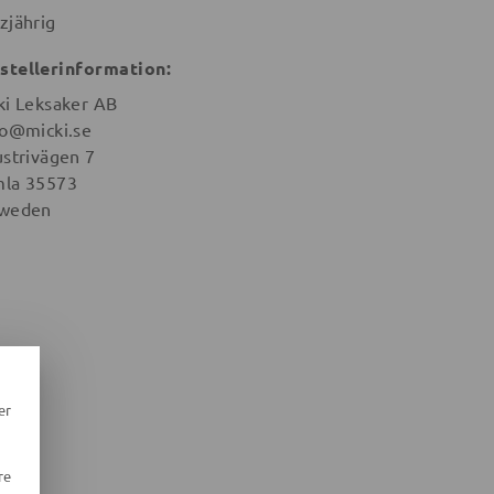
zjährig
stellerinformation:
ki Leksaker AB
lo@micki.se
ustrivägen 7
la 35573
weden
er
re