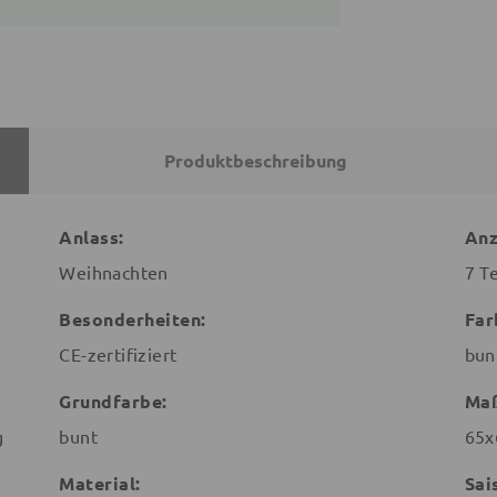
Produktbeschreibung
Anlass:
Anz
Weihnachten
7 Te
Besonderheiten:
Far
CE-zertifiziert
bun
Grundfarbe:
Ma
g
bunt
65x
Material:
Sai