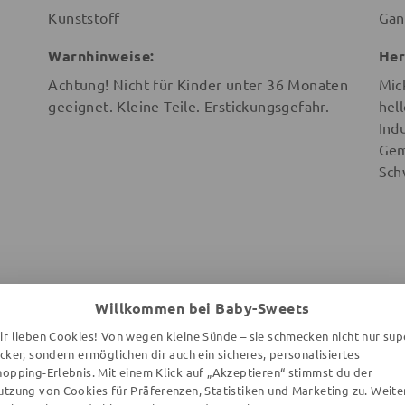
Kunststoff
Gan
Warnhinweise:
Her
Achtung! Nicht für Kinder unter 36 Monaten
Mic
geeignet. Kleine Teile. Erstickungsgefahr.
hel
Ind
Gem
Sch
Willkommen bei Baby-Sweets
ir lieben Cookies! Von wegen kleine Sünde – sie schmecken nicht nur sup
WEITERE ARTIKEL DER MARKE
ecker, sondern ermöglichen dir auch ein sicheres, personalisiertes
hopping-Erlebnis. Mit einem Klick auf „Akzeptieren“ stimmst du der
utzung von Cookies für Präferenzen, Statistiken und Marketing zu. Weite