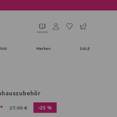
MAGAZIN
ehör
Marken
SALE
nhauszubehör
€*
-25 %
27,90 €