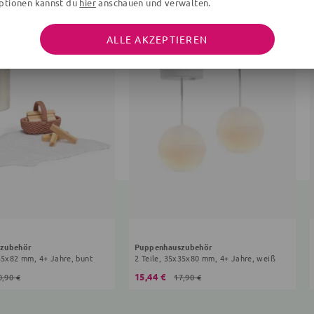
ptionen kannst du
hier
anschauen und verwalten.
ALLE AKZEPTIEREN
zubehör
Puppenhauszubehör
x35x82 mm, 4+ Jahre, bunt
2 Teile, 35x35x80 mm, 4+ Jahre, weiß
15,44 €
0,90 €
17,90 €