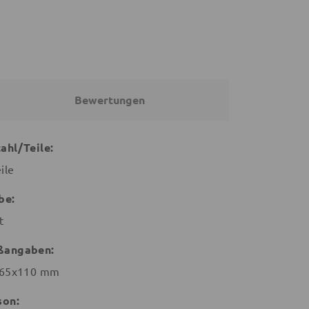
Bewertungen
ahl/Teile:
ile
be:
t
ßangaben:
65x110 mm
son: