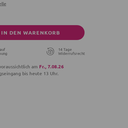
lle
IN DEN WARENKORB
auf
14 Tage
nung
Widerrufsrecht
voraussichtlich am
Fr., 7.08.26
gseingang bis
heute
13 Uhr.