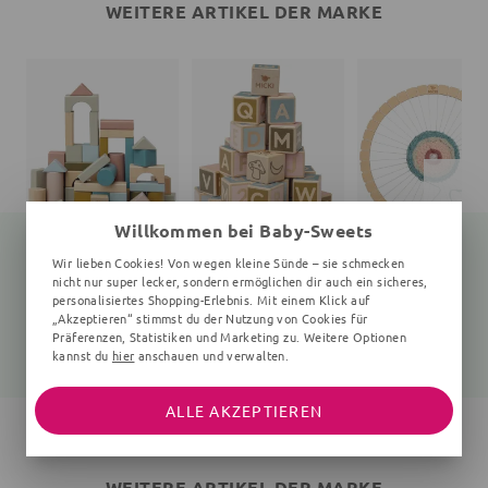
WEITERE ARTIKEL DER MARKE
Willkommen bei Baby-Sweets
Wir lieben Cookies! Von wegen kleine Sünde – sie schmecken
nicht nur super lecker, sondern ermöglichen dir auch ein sicheres,
personalisiertes Shopping-Erlebnis. Mit einem Klick auf
Holzbausteine
Holzbausteine
Webrahmen
„Akzeptieren“ stimmst du der Nutzung von Cookies für
60 Teile, 32x32x32 cm, 5+ Monate, bunt
36 Stück, 36x36x36 mm, 5+ Monate, bunt
7 Teile, 30 cm Durch
Präferenzen, Statistiken und Marketing zu. Weitere Optionen
24,67 €
24,67 €
17,25 €
32,90 €
32,90 €
18,90 €
kannst du
hier
anschauen und verwalten.
ALLE AKZEPTIEREN
WEITERE ARTIKEL DER MARKE