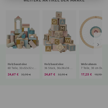
Holzbausteine
Holzbausteine
Webrahmen
60 Teile, 32x32x32 cm, 5+ Monate, bunt
36 Stück, 36x36x36 mm, 5+ Monate, bunt
7 Teile, 30 cm Durch
24,67 €
24,67 €
17,25 €
32,90 €
32,90 €
18,90 €