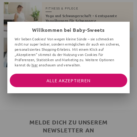
FITNESS & PFLEGE
Yoga und Schwangerschaft - 6 entspannte
Yogaübungen für Schwangere
Willkommen bei Baby-Sweets
Wir lieben Cookies! Von wegen kleine Sünde – sie schmecken
FITNESS & PFLEGE
nicht nur super lecker, sondern ermöglichen dir auch ein sicheres,
personalisiertes Shopping-Erlebnis. Mit einem Klick auf
Endlich Durchschlafen! 7 Tipps bei
„Akzeptieren“ stimmst du der Nutzung von Cookies für
Schlafproblemen in der Schwangerschaft
Präferenzen, Statistiken und Marketing zu. Weitere Optionen
kannst du
hier
anschauen und verwalten.
ALLE AKZEPTIEREN
1
MELDE DICH ZU UNSEREM
NEWSLETTER AN