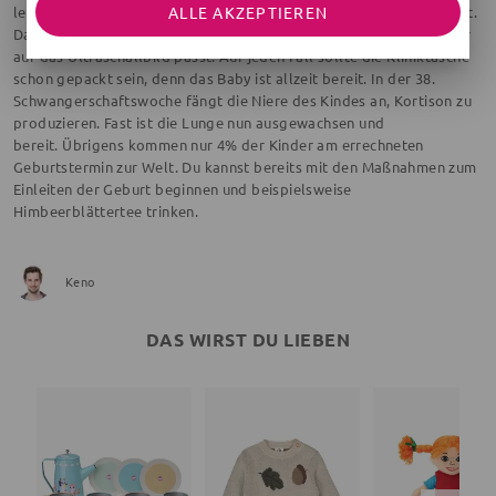
ALLE AKZEPTIEREN
letzten Wochen deiner Schwangerschaft bewusst genießen solltest.
Das Kind in deinem Bauch ist nun schon so groß, dass es nicht mehr
auf das Ultraschallbild passt. Auf jeden Fall sollte die Kliniktasche
schon gepackt sein, denn das Baby ist allzeit bereit. In der 38.
Schwangerschaftswoche fängt die Niere des Kindes an, Kortison zu
produzieren. Fast ist die Lunge nun ausgewachsen und
bereit. Übrigens kommen nur 4% der Kinder am errechneten
Geburtstermin zur Welt. Du kannst bereits mit den Maßnahmen zum
Einleiten der Geburt beginnen und beispielsweise
Himbeerblättertee trinken.
Keno
DAS WIRST DU LIEBEN