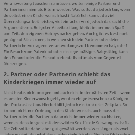
Verantwortung tauschen zu müssen, wollen einige Partner und
Partnerinnen niemals Eltern werden. Was sollst du jedoch tun, wenn
du selbst einen Kinderwunsch hast? Natürlich kannst du viel
Überredungsarbeit leisten, viel einfacher wird jedoch das sachliche
Argumentieren. Bei guter Arbeitsteilung bleibt immer noch Spaß
und Zeit, den eigenen Hobbys nachzugehen. Auch gibt es bestimmt
genügend Situationen, in welchen sich dein Partner oder deine
Partnerin hervorragend verantwortungsvoll benommen hat, oder?
Ein Besuch vom Patenkind oder ein regelmäßiges Babysitting kann
den Freund oder die Freundin ebenfalls oftmals vom Gegenteil
überzeugen.
2. Partner oder Partnerin schiebt das
Kinderkriegen immer wieder auf
Nicht heute, nicht morgen und auch nicht in der nächsten Zeit – wenn
es um den Kinderwunsch geht, werden einige Menschen zu Königen
der Prokrastination. Hierbei hilft jedoch ein konkreter Zeitplan. So
kommt nicht nur Ordnung in den Kinderwunsch, auch muss der
Partner oder die Partnerin dann nicht immer wieder nachhaken,
wenn es denn losgeht mit dem wilden Sex für die Schwangerschaft.
Die Zeit sollte dabei aber gut gewählt werden. Wer länger als zwei
Jahre wartet, der wird dann wahrscheinlich eine ähnliche Diskussion