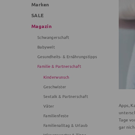
Marken
SALE
Magazin
Schwangerschaft
Babywelt
Gesundheits- & Ernährungstipps
Familie & Partnerschaft
Kinderwunsch
Geschwister
Sextalk & Partnerschaft
Apps, K
Väter
untersc
Familienfeste
Tage vo
Familienalltag & Urlaub
gar nic
Wissenswertes & Tipps