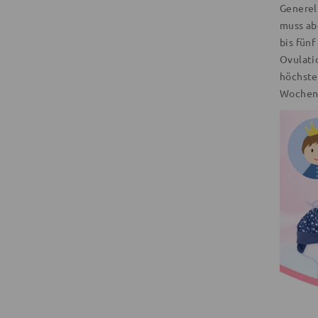
Generel
muss ab
bis fün
Ovulati
höchste
Wochen 