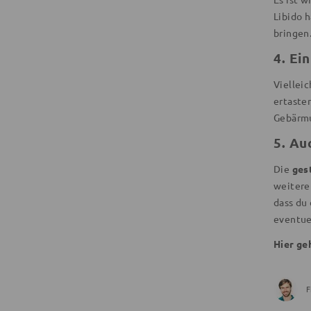
Libido 
bringen
4. Ei
Viellei
ertasten
Gebärmu
5. Au
Die
ges
weitere
dass du 
eventue
Hier ge
F