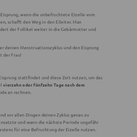
Eisprung, wenn die unbefruchtete Eizelle vom
hen, schafft den Weg in den Eileiter. Man
dert der Follikel weiter in die Gebärmutter und
ber deinen Menstruationszyklus und den Eisprung
t der Frau!
Eisprung stattfindet und diese Zeit nutzen, um das
l
vierzehn oder fünfzehn Tage nach dem
ode an rechnen.
und vor allen Dingen deinen Zyklus genau zu
insetzte und wann die nächste Periode ungefähr
estens für eine Befruchtung der Eizelle nutzen.