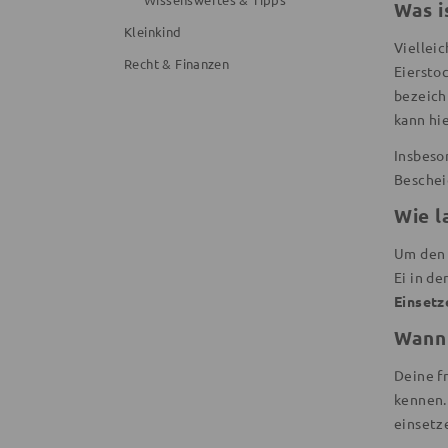
Was i
Kleinkind
Vielleic
Recht & Finanzen
Eierstoc
bezeichn
kann hi
Insbeso
Bescheid
Wie l
Um den 
Ei in de
Einsetz
Wann 
Deine f
kennen.
einsetz