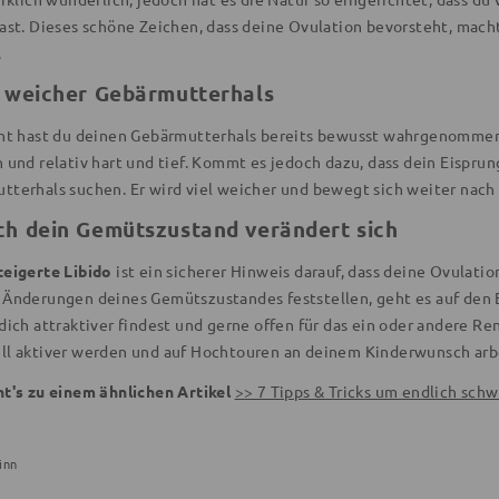
hast. Dieses schöne Zeichen, dass deine Ovulation bevorsteht, mach
.
n weicher Gebärmutterhals
cht hast du deinen Gebärmutterhals bereits bewusst wahrgenommen. 
 und relativ hart und tief. Kommt es jedoch dazu, dass dein Eispru
tterhals suchen. Er wird viel weicher und bewegt sich weiter nach o
ch dein Gemütszustand verändert sich
teigerte Libido
ist ein sicherer Hinweis darauf, dass deine Ovulatio
 Änderungen deines Gemütszustandes feststellen, geht es auf den 
dich attraktiver findest und gerne offen für das ein oder andere R
ll aktiver werden und auf Hochtouren an deinem Kinderwunsch arb
ht's zu einem ähnlichen Artikel
>> 7 Tipps & Tricks um endlich sc
inn