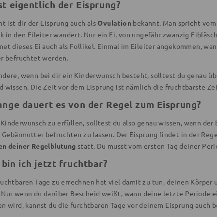
st eigentlich der Eisprung?
ht ist dir der Eisprung auch als
Ovulation
bekannt. Man spricht vom 
k in den Eileiter wandert. Nur ein Ei, von ungefähr zwanzig Eibläsc
et dieses Ei auch als Follikel. Einmal im Eileiter angekommen, wan
er befruchtet werden.
ndere, wenn bei dir ein Kinderwunsch besteht, solltest du genau ü
 wissen. Die Zeit vor dem Eisprung ist nämlich die fruchtbarste Zei
ange dauert es von der Regel zum Eisprung?
Kinderwunsch zu erfüllen, solltest du also genau wissen, wann der 
r Gebärmutter befruchten zu lassen. Der Eisprung findet in der Rege
en deiner Regelblutung
statt. Du musst vom ersten Tag deiner Peri
bin ich jetzt fruchtbar?
ruchtbaren Tage zu errechnen hat viel damit zu tun, deinen Körper 
 Nur wenn du darüber Bescheid weißt, wann deine letzte Periode e
en wird, kannst du die furchtbaren Tage vor deinem Eisprung auch b