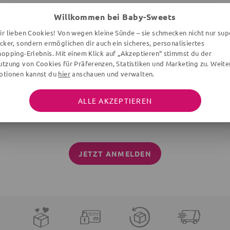
Willkommen bei Baby-Sweets
ir lieben Cookies! Von wegen kleine Sünde – sie schmecken nicht nur sup
ecker, sondern ermöglichen dir auch ein sicheres, personalisiertes
hopping-Erlebnis. Mit einem Klick auf „Akzeptieren“ stimmst du der
utzung von Cookies für Präferenzen, Statistiken und Marketing zu. Weite
ptionen kannst du
hier
anschauen und verwalten.
LDE DICH ZU UNSEREM NEWSLETTER
ALLE AKZEPTIEREN
ne Aktionen mehr und sichere dir 10% Rabatt auf deinen er
JETZT ANMELDEN