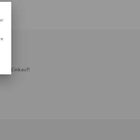
er
re
 AN
sten Einkauf!