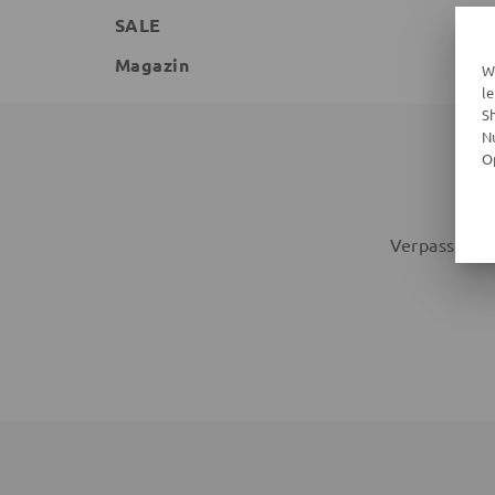
SALE
Magazin
W
l
S
N
O
ME
Verpasse kei