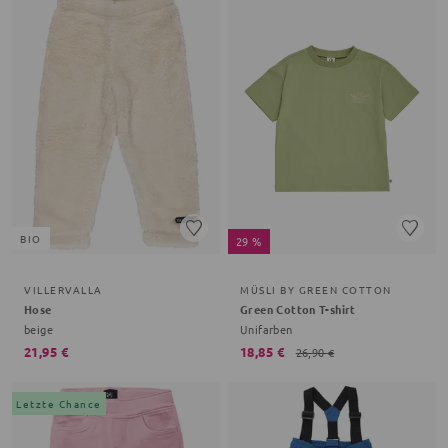
BIO
29 %
VILLERVALLA
MÜSLI BY GREEN COTTON
Hose
Green Cotton T-shirt
beige
Unifarben
21,95 €
18,85 €
26,90 €
Letzte Chance