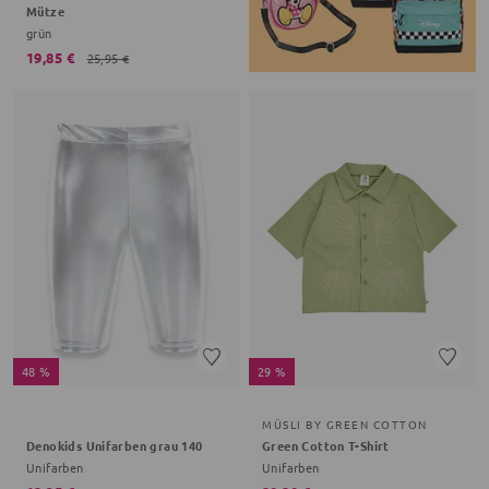
Mütze
grün
19,85 €
25,95 €
48 %
29 %
MÜSLI BY GREEN COTTON
Denokids Unifarben grau 140
Green Cotton T-Shirt
Unifarben
Unifarben