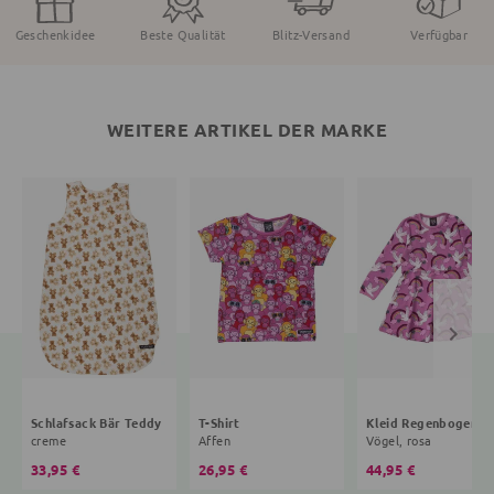
Geschenkidee
Beste Qualität
Blitz-Versand
Verfügbar
WEITERE ARTIKEL DER MARKE
Schlafsack Bär Teddy
T-Shirt
Kleid R
creme
Affen
Vögel, rosa
33,95 €
26,95 €
44,95 €