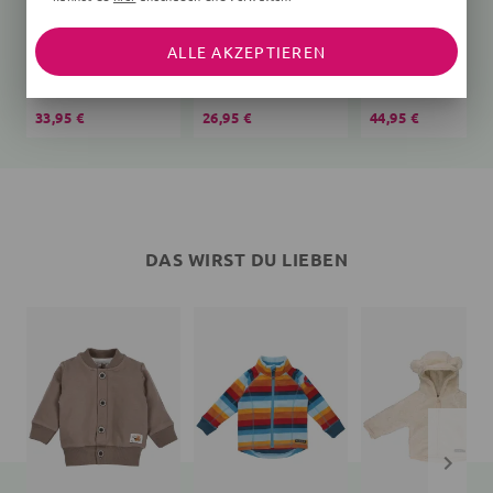
ALLE AKZEPTIEREN
Schlafsack Bär Teddy
T-Shirt
creme
Affen
Vögel, rosa
33,95 €
26,95 €
44,95 €
DAS WIRST DU LIEBEN