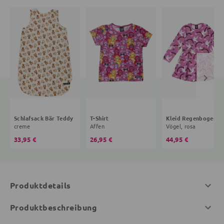
Schlafsack Bär Teddy
T-Shirt
Kleid R
creme
Affen
Vögel, rosa
33,95 €
26,95 €
44,95 €
Produktdetails
Produktbeschreibung