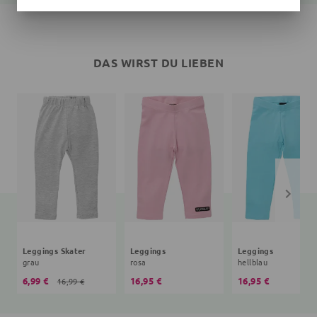
DAS WIRST DU LIEBEN
Leggings Skater
Leggings
Leggings
grau
rosa
hellblau
6,99 €
16,95 €
16,95 €
16,99 €