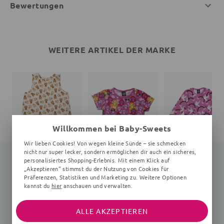
Bewertungen
WEITERE ARTIKEL DER MARKE
Willkommen bei Baby-Sweets
Wir lieben Cookies! Von wegen kleine Sünde – sie schmecken
nicht nur super lecker, sondern ermöglichen dir auch ein sicheres,
personalisiertes Shopping-Erlebnis. Mit einem Klick auf
„Akzeptieren“ stimmst du der Nutzung von Cookies für
Präferenzen, Statistiken und Marketing zu. Weitere Optionen
Schlafsack Bär Teddy
T-Shirt
kannst du
hier
anschauen und verwalten.
creme
Affen
Vögel, rosa
33,95 €
26,95 €
44,95 €
ALLE AKZEPTIEREN