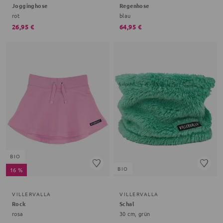
Jogginghose
Regenhose
rot
blau
26,95 €
64,95 €
BIO
BIO
16 %
VILLERVALLA
VILLERVALLA
Rock
Schal
rosa
30 cm, grün