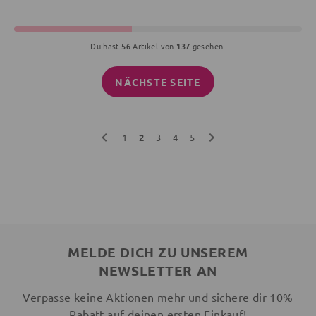
Du hast
56
Artikel von
137
gesehen.
NÄCHSTE SEITE
1
2
3
4
5
MELDE DICH ZU UNSEREM
NEWSLETTER AN
Verpasse keine Aktionen mehr und sichere dir 10%
Rabatt auf deinen ersten Einkauf!