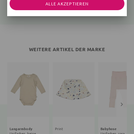
Unifarben, beige
Unifarben, rosa
ALLE AKZEPTIEREN
25,35 €
27,90 €
26,91 €
24,90 €
WEITERE ARTIKEL DER MARKE
Langarmbody
Print
Babyhose
Unifarben, beige
Unifarben, rosa