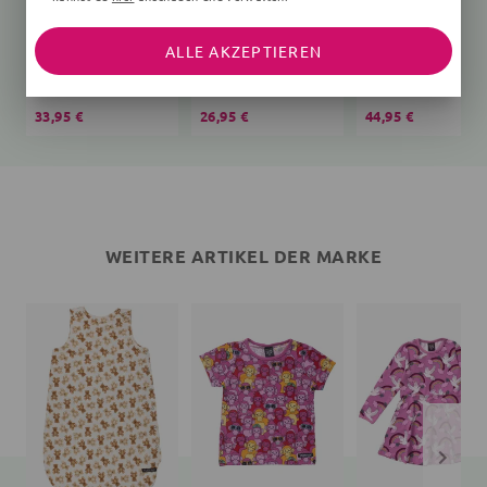
ALLE AKZEPTIEREN
Schlafsack Bär Teddy
T-Shirt
creme
Affen
Vögel, rosa
33,95 €
26,95 €
44,95 €
WEITERE ARTIKEL DER MARKE