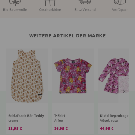
Bio Baumwolle
Geschenkidee
Blitz-Versand
Verfügbar
WEITERE ARTIKEL DER MARKE
Schlafsack Bär Teddy
T-Shirt
Kleid R
creme
Affen
Vögel, rosa
33,95 €
26,95 €
44,95 €