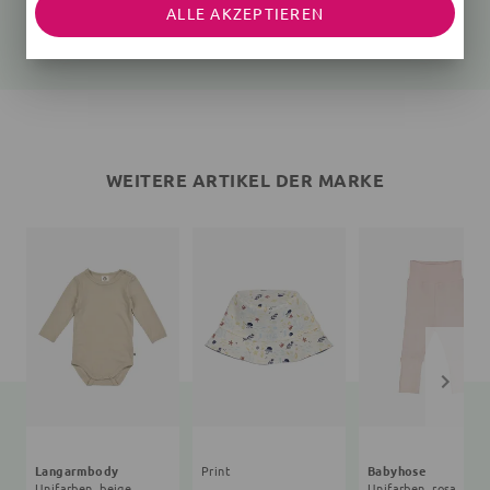
Unifarben, beige
Unifarben, rosa
ALLE AKZEPTIEREN
25,35 €
27,90 €
26,91 €
24,90 €
WEITERE ARTIKEL DER MARKE
Langarmbody
Print
Babyhose
Unifarben, beige
Unifarben, rosa