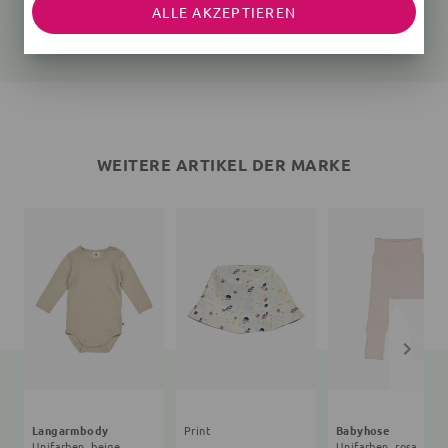
Unifarben, beige
Unifarben, rosa
ALLE AKZEPTIEREN
25,35 €
27,90 €
26,91 €
24,90 €
WEITERE ARTIKEL DER MARKE
Langarmbody
Print
Babyhose
Unifarben, beige
Unifarben, rosa