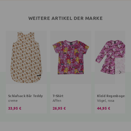
WEITERE ARTIKEL DER MARKE
Schlafsack Bär Teddy
T-Shirt
Kleid R
creme
Affen
Vögel, rosa
33,95 €
26,95 €
44,95 €