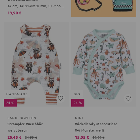
14 cm, 140x140x20 mm, 0+ Monate, creme
13,90 €
HANDMADE
BIO
24 %
24 %
LAND-JUWELEN
NINI
Strampler Waschbär
Wickelbody Meerestiere
weiß, braun
0-6 Monate, weiß
26,45 €
15,05 €
34,99 €
19,99 €