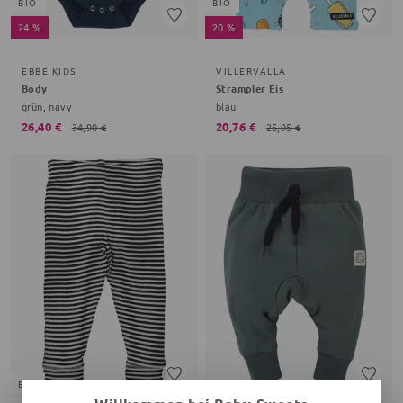
BIO
BIO
24 %
20 %
EBBE KIDS
VILLERVALLA
Body
Strampler Eis
grün, navy
blau
26,40 €
20,76 €
34,90 €
25,95 €
BIO