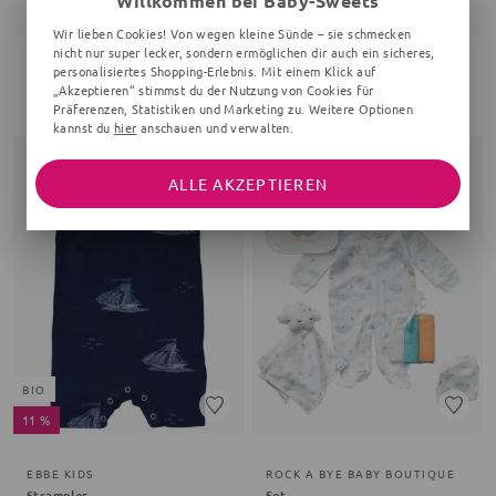
Willkommen bei Baby-Sweets
Wir lieben Cookies! Von wegen kleine Sünde – sie schmecken
TURTLEDOVE LONDON
PINOKIO
nicht nur super lecker, sondern ermöglichen dir auch ein sicheres,
Leggings
Hose Tiger
personalisiertes Shopping-Erlebnis. Mit einem Klick auf
Streifen, schwarz, weiß
grün
„Akzeptieren“ stimmst du der Nutzung von Cookies für
29,99 €
22,99 €
Präferenzen, Statistiken und Marketing zu. Weitere Optionen
kannst du
hier
anschauen und verwalten.
ALLE AKZEPTIEREN
BIO
11 %
EBBE KIDS
ROCK A BYE BABY BOUTIQUE
Strampler
Set