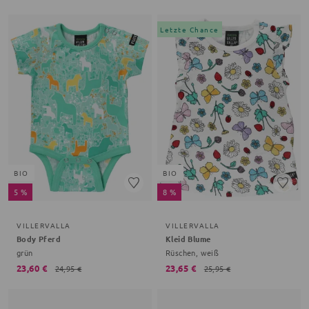
Letzte Chance
BIO
BIO
5 %
8 %
VILLERVALLA
VILLERVALLA
Body Pferd
Kleid Blume
grün
Rüschen, weiß
23,60 €
23,65 €
24,95 €
25,95 €