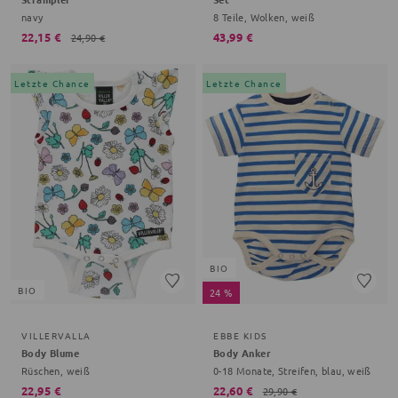
navy
8 Teile, Wolken, weiß
22,15 €
43,99 €
24,90 €
Letzte Chance
Letzte Chance
BIO
BIO
24 %
VILLERVALLA
EBBE KIDS
Body Blume
Body Anker
Rüschen, weiß
0-18 Monate, Streifen, blau, weiß
22,95 €
22,60 €
29,90 €