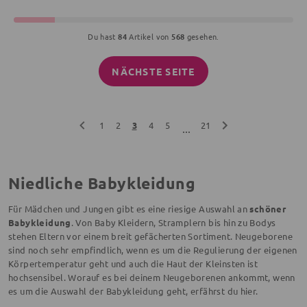
Du hast
84
Artikel von
568
gesehen.
NÄCHSTE SEITE
1
2
3
4
5
21
...
Niedliche Babykleidung
Für Mädchen und Jungen gibt es eine riesige Auswahl an
schöner
Babykleidung
. Von Baby Kleidern, Stramplern bis hin zu Bodys
stehen Eltern vor einem breit gefächerten Sortiment. Neugeborene
sind noch sehr empfindlich, wenn es um die Regulierung der eigenen
Körpertemperatur geht und auch die Haut der Kleinsten ist
hochsensibel. Worauf es bei deinem Neugeborenen ankommt, wenn
es um die Auswahl der Babykleidung geht, erfährst du hier.