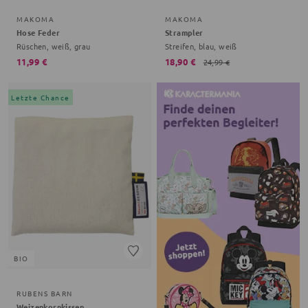
MAKOMA
MAKOMA
Hose Feder
Strampler
Rüschen, weiß, grau
Streifen, blau, weiß
11,99 €
18,90 €
24,99 €
Letzte Chance
BIO
RUBENS BARN
Weizenkornkissen