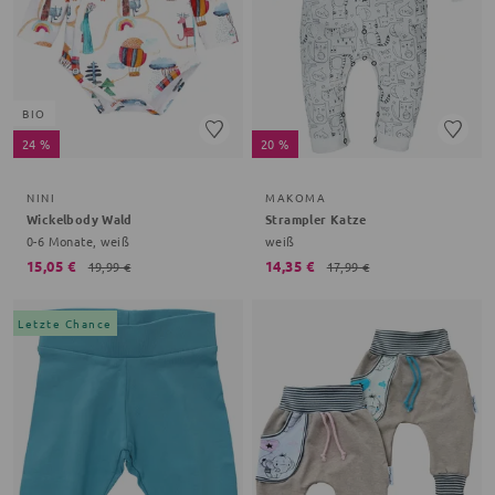
BIO
24 %
20 %
NINI
MAKOMA
Wickelbody Wald
Strampler Katze
0-6 Monate, weiß
weiß
15,05 €
14,35 €
19,99 €
17,99 €
Letzte Chance