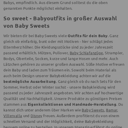
Babys, empfindlich. Aus diesem Grund solltest du die oben
genannten Punkte möglichst einhalten.
So sweet - Babyoutfits in großer Auswahl
von Baby Sweets
Wir bieten dir bei Baby Sweets viele
Outfits für dein Baby
. Ganz
gleich ob einfarbig, bunt oder mit Motiven - hier schlägt jedes
Elternherz höher. Die Kleidungsstücke sind zu jeder Jahreszeit
passend erhältlich. Mützen, Pullover,
Baby Schlafanzüge
, Strampler,
Bodys, Oberteile, Socken, kurze und lange Hosen und mehr. Auch
Lätzchen gehören zu unserer großen Auswahl. Süße Motive erfreuen
dein Baby und laden zum Träumen ein. Sowohl beim Material als
auch beim Design unserer Babybekleidung achten wir auf die
bestmögliche Ausarbeitung
. Ganz gleich ob du nach Sets für den
Sommer, Herbst oder Winter suchst - unsere Babykleidung wird
passend zu jeder Jahreszeit angeboten. Wir achten auf hochwertige
Qualität und Nachhaltigkeit. Unsere Produkte zu günstigen Preisen
stammen aus
Eigenkollektionen und Handmade-Herstellung
. Du
kannst dich unter anderem über Marken wie
Baby Sweets
,
Bamar
,
Villervalla
und
Disney
freuen. Außerdem profitierst du von einem
schnellen Versand und der Möglichkeit, deine Babybekleidung
bequem online zu bestellen. In unserem
Magazin
erfährst du online