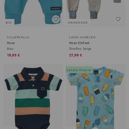
BIO
HANDMADE
VILLERVALLA
LAND-JUWELEN
Hose
Hose Elefant
blau
Streifen, beige
19,95 €
27,99 €
Letzte Chance