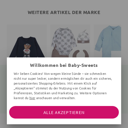
WEITERE ARTIKEL DER MARKE
Willkommen bei Baby-Sweets
Wir lieben Cookies! Von wegen kleine Sünde – sie schmecken
nicht nur super lecker, sondern ermöglichen dir auch ein sicheres,
personalisiertes Shopping-Erlebnis. Mit einem Klick auf
„Akzeptieren“ stimmst du der Nutzung von Cookies für
Langarmshirt Teddybär
Set Koala
Strampler
navy
4 Teile, weiß, braun
hellblau
Präferenzen, Statistiken und Marketing zu. Weitere Optionen
kannst du
hier
anschauen und verwalten.
25,99 €
31,99 €
17,30 €
37,99 €
22,99 €
ALLE AKZEPTIEREN