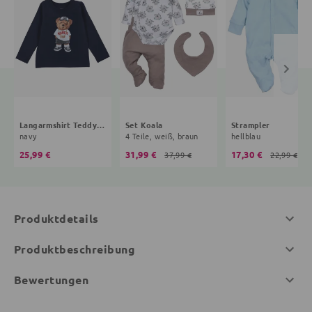
Langarmshirt Teddybär
Set Koala
Strampler
navy
4 Teile, weiß, braun
hellblau
25,99 €
31,99 €
17,30 €
37,99 €
22,99 €
Produktdetails
Produktbeschreibung
Bewertungen