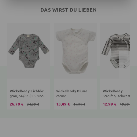
DAS WIRST DU LIEBEN
Wickelbody Eichhörnchen
Wickelbody Blume
Wickelbody
grau, 56/62 (0-3 Monate)
creme
Streifen
26,70 €
13,49 €
12,99 €
34,99 €
17,99 €
19,99 €