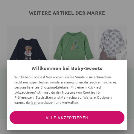
WEITERE ARTIKEL DER MARKE
Willkommen bei Baby-Sweets
Wir lieben Cookies! Von wegen kleine Sünde – sie schmecken
nicht nur super lecker, sondern ermöglichen dir auch ein sicheres,
personalisiertes Shopping-Erlebnis. Mit einem Klick auf
„Akzeptieren“ stimmst du der Nutzung von Cookies für
Langarmshirt Teddybär
Wickelbody Giraffe
Set Koala
navy
0-6 Monate, grün
4 Teile, weiß, braun
Präferenzen, Statistiken und Marketing zu. Weitere Optionen
kannst du
hier
anschauen und verwalten.
25,99 €
19,99 €
31,99 €
37,99 €
ALLE AKZEPTIEREN