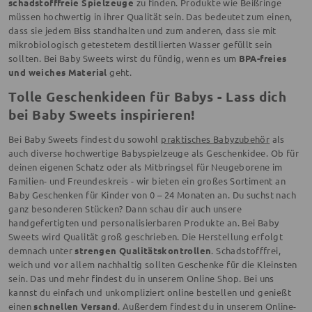
schadstofffreie Spielzeuge
zu finden. Produkte wie Beißringe
müssen hochwertig in ihrer Qualität sein. Das bedeutet zum einen,
dass sie jedem Biss standhalten und zum anderen, dass sie mit
mikrobiologisch getestetem destillierten Wasser gefüllt sein
sollten. Bei Baby Sweets wirst du fündig, wenn es um
BPA-freies
und weiches Material
geht.
Tolle Geschenkideen für Babys - Lass dich
bei Baby Sweets inspirieren!
Bei Baby Sweets findest du sowohl
praktisches Babyzubehör
als
auch diverse hochwertige Babyspielzeuge als Geschenkidee. Ob für
deinen eigenen Schatz oder als Mitbringsel für Neugeborene im
Familien- und Freundeskreis - wir bieten ein großes Sortiment an
Baby Geschenken für Kinder von 0 – 24 Monaten an. Du suchst nach
ganz besonderen Stücken? Dann schau dir auch unsere
handgefertigten und personalisierbaren Produkte an. Bei Baby
Sweets wird Qualität groß geschrieben. Die Herstellung erfolgt
demnach unter
strengen Qualitätskontrollen
. Schadstofffrei,
weich und vor allem nachhaltig sollten Geschenke für die Kleinsten
sein. Das und mehr findest du in unserem Online Shop. Bei uns
kannst du einfach und unkompliziert online bestellen und genießt
einen
schnellen Versand
. Außerdem findest du in unserem Online-