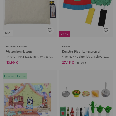
BIO
24 %
RUBENS BARN
PIPPI
Weizenkornkissen
Kostüm Pippi Langstrumpf
14 cm, 140x140x20 mm, 0+ Monate, creme
4 Teile, 4+ Jahre, blau, schwarz, Onesize Baby
13,90 €
27,15 €
35,90 €
Letzte Chance