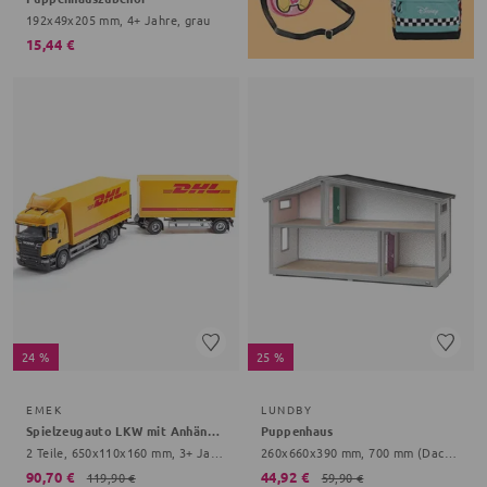
192x49x205 mm, 4+ Jahre, grau
15,44 €
24 %
25 %
EMEK
LUNDBY
Spielzeugauto LKW mit Anhänger
Puppenhaus
2 Teile, 650x110x160 mm, 3+ Jahre, gelb
260x660x390 mm, 700 mm (Dach), 4+ Jahre, bunt
90,70 €
44,92 €
119,90 €
59,90 €