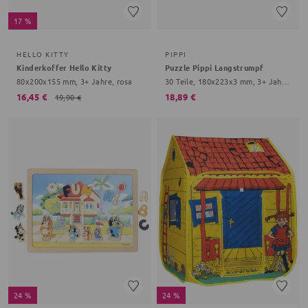
17 %
HELLO KITTY
PIPPI
Kinderkoffer Hello Kitty
Puzzle Pippi Langstrumpf
80x200x155 mm, 3+ Jahre, rosa
30 Teile, 180x223x3 mm, 3+ Jahre, bunt
16,45 €
18,89 €
19,90 €
24 %
24 %