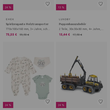
24 %
13 %
EMEK
LUNDBY
Spielzeugauto Holztransporter
Puppenhauszubehör
770x100x160 mm, 3+ Jahre, schwarz
2 Teile, 30x30x80 mm, 4+ Jahre, bunt
75,55 €
15,44 €
99,90 €
17,90 €
24 %
24 %