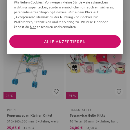
Wir lieben Cookies! Von wegen kleine Sünde – sie schmecken
200 Teile, 117x23x8 mm, 18+ Monate, braun
160x110x40 mm, 0+ Monate, bunt
nicht nur super lecker, sondern ermöglichen dir auch ein sicheres,
personalisiertes Shopping-Erlebnis. Mit einem Klick auf
31,55 €
18,89 €
41,90 €
„Akzeptieren“ stimmst du der Nutzung von Cookies für
Präferenzen, Statistiken und Marketing zu. Weitere Optionen
kannst du
hier
anschauen und verwalten.
ALLE AKZEPTIEREN
24 %
24 %
PIPPI
HELLO KITTY
Puppenwagen Kleiner Onkel
Teeservice Hello Kitty
510x265x550 mm, 3+ Jahre, weiß
10 Teile, 50 mm, 3+ Jahre, bunt
25,65 €
24,00 €
33,90 €
31,90 €