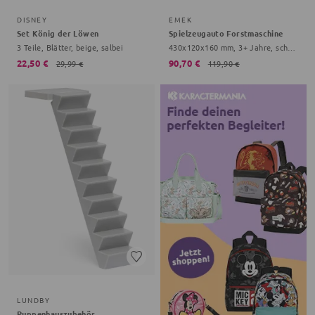
DISNEY
EMEK
Set König der Löwen
Spielzeugauto Forstmaschine
3 Teile, Blätter, beige, salbei
430x120x160 mm, 3+ Jahre, schwarz, gelb
22,50 €
90,70 €
29,99 €
119,90 €
LUNDBY
Puppenhauszubehör