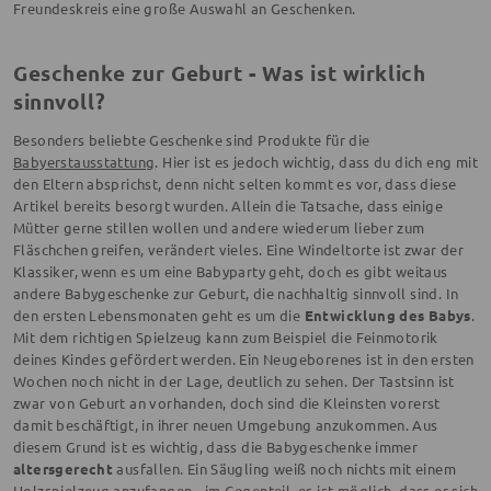
Freundeskreis eine große Auswahl an Geschenken.
Geschenke zur Geburt - Was ist wirklich
sinnvoll?
Besonders beliebte Geschenke sind Produkte für die
Babyerstausstattung
. Hier ist es jedoch wichtig, dass du dich eng mit
den Eltern absprichst, denn nicht selten kommt es vor, dass diese
Artikel bereits besorgt wurden. Allein die Tatsache, dass einige
Mütter gerne stillen wollen und andere wiederum lieber zum
Fläschchen greifen, verändert vieles. Eine Windeltorte ist zwar der
Klassiker, wenn es um eine Babyparty geht, doch es gibt weitaus
andere Babygeschenke zur Geburt, die nachhaltig sinnvoll sind. In
den ersten Lebensmonaten geht es um die
Entwicklung des Babys
.
Mit dem richtigen Spielzeug kann zum Beispiel die Feinmotorik
deines Kindes gefördert werden. Ein Neugeborenes ist in den ersten
Wochen noch nicht in der Lage, deutlich zu sehen. Der Tastsinn ist
zwar von Geburt an vorhanden, doch sind die Kleinsten vorerst
damit beschäftigt, in ihrer neuen Umgebung anzukommen. Aus
diesem Grund ist es wichtig, dass die Babygeschenke immer
altersgerecht
ausfallen. Ein Säugling weiß noch nichts mit einem
Holzspielzeug anzufangen - im Gegenteil, es ist möglich, dass er sich