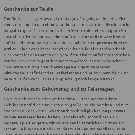
Geschenke zur Taufe
Eine Taufe ist ein großes und einmaliges Ereignis, an dem das Kind
einen Tag lang im Mittelpunkt steht. Meistens werden die Kleinen im
Babyalter getauft. Da können die Präsente ruhig ein wenig größer
ausfallen. Hier kommt es beim Kauf eines
sinnvollen Geschenks
auf die Lebensmonate an. Besonders beliebt sind
personalisierte
Artikel
. Eine bestickbare Babydecke ist ein ideales Taufgeschenk.
Hier könnt ihr den Namen des getauften Kindes aufnähen und schon
hat die Decke einen ganz besonderen Akzent.Ist das Baby schon 10 -
16 Monate alt, ist ein
Lauflernwagen
ein gern gesehenes
Mitbringsel. Er fördert das Laufenlernen und selbst wenn dein Kind
bereits laufen kann, ist es als Spielzeug noch lange nutzbar.
Geschenke zum Geburtstag und zu Feiertagen
Ob zum Geburtstag oder Weihnachten - Eltern möchten ihren
Lieblingen natürlich zum einen eine große Freude bereiten und zum
anderen soll der kleine Schatz auch noch
möglichst lange etwas
von seinem Geschenk haben
. Ist dein Baby schon älter als 6
Monate, spielt es gerne mit Bausteinen in sämtlichen Formen und
Farben. Je älter dein Kind wird, desto aktiver und mobiler wird es.
Sobald es laufen kann, ist ein Laufrad ein Highlight auf der Liste der