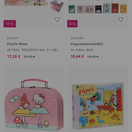
13 %
8 %
BLUEY
LUNDBY
Puzzle Bluey
Puppenhauszubehör
20 Teile, 180x223x3 mm, 3+ Jahre, bunt
4+ Jahre, bunt
17,25 €
15,44 €
19,90 €
16,90 €