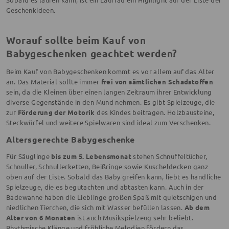
Geschenkideen.
Worauf sollte beim Kauf von
Babygeschenken geachtet werden?
Beim Kauf von Babygeschenken kommt es vor allem auf das Alter
an. Das Material sollte immer
frei von sämtlichen Schadstoffen
sein, da die Kleinen über einen langen Zeitraum ihrer Entwicklung
diverse Gegenstände in den Mund nehmen. Es gibt Spielzeuge, die
zur
Förderung der Motorik
des Kindes beitragen. Holzbausteine,
Steckwürfel und weitere Spielwaren sind ideal zum Verschenken.
Altersgerechte Babygeschenke
Für Säuglinge
bis zum 5. Lebensmonat
stehen Schnuffeltücher,
Schnuller, Schnullerketten, Beißringe sowie Kuscheldecken ganz
oben auf der Liste. Sobald das Baby greifen kann, liebt es handliche
Spielzeuge, die es begutachten und abtasten kann. Auch in der
Badewanne haben die Lieblinge großen Spaß mit quietschigen und
niedlichen Tierchen, die sich mit Wasser befüllen lassen.
Ab dem
Alter von 6 Monaten
ist auch Musikspielzeug sehr beliebt.
Rhythmische Klänge und fröhliche Melodien fördern das