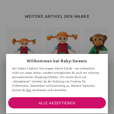
WEITERE ARTIKEL DER MARKE
Willkommen bei Baby-Sweets
Wir lieben Cookies! Von wegen kleine Sünde – sie schmecken
nicht nur super lecker, sondern ermöglichen dir auch ein sicheres,
personalisiertes Shopping-Erlebnis. Mit einem Klick auf
„Akzeptieren“ stimmst du der Nutzung von Cookies für
Puppe Pippi Langstrumpf
Puppe Pippi Langstrumpf
Ku
Präferenzen, Statistiken und Marketing zu. Weitere Optionen
20 cm, 200x150x60 mm, 10+ Monate, bunt
300x190x80 mm, 30 cm, 10+ Monate, bunt
16 cm, 160x150x70 mm, 0
kannst du
hier
anschauen und verwalten.
18,89 €
27,15 €
18,89 €
21,90 €
35,90 €
19,90 €
ALLE AKZEPTIEREN