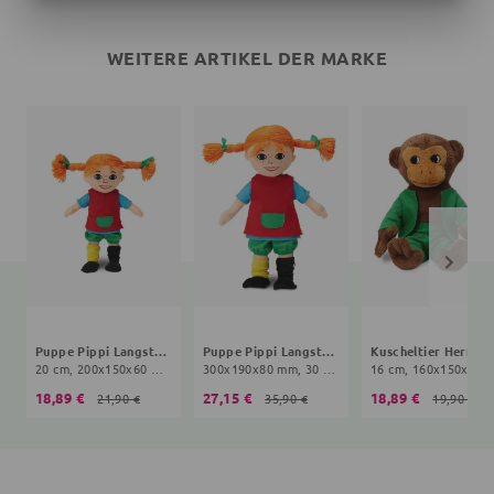
WEITERE ARTIKEL DER MARKE
Puppe Pippi Langstrumpf
Puppe Pippi Langstrumpf
Ku
20 cm, 200x150x60 mm, 10+ Monate, bunt
300x190x80 mm, 30 cm, 10+ Monate, bunt
16 cm, 160x150x70 mm, 0
18,89 €
27,15 €
18,89 €
21,90 €
35,90 €
19,90 €