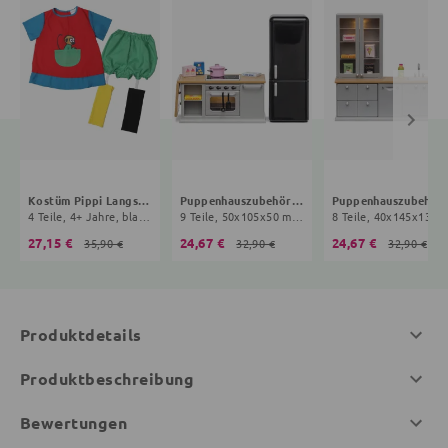
Kostüm Pippi Langstrumpf
Puppenhauszubehör Herd und Kühlschrank-Set
Puppenhauszubeh
4 Teile, 4+ Jahre, blau, schwarz, Onesize Baby
9 Teile, 50x105x50 mm, 4+ Jahre, bunt
8 Teile, 40x145x135 mm, 
27,15 €
24,67 €
24,67 €
35,90 €
32,90 €
32,90 €
Produktdetails
Produktbeschreibung
Bewertungen