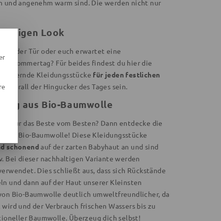
ch und angenehm warm sind. Die werden nicht nur
richtigen Look
 vor der Tür oder euch erwartet eine
er
en Sommertag? Für beides findest du hier die
ezaubernde Kleidungsstücke
für jeden festlichen
 überall der Hingucker des Tages sein.
re
idung aus Bio-Baumwolle
ing nur das Beste vom Besten? Dann entdecke die
gorie Bio-Baumwolle! Diese Kleidungsstücke
nd schonend
auf der zarten Babyhaut an und sind
v. Bei dieser nachhaltigen Variante werden
erwendet. Dies schließt aus, dass sich Rückstände
ln und dann auf der Haut unserer Kleinsten
von Bio-Baumwolle deutlich umweltfreundlicher, da
 wird und der Verbrauch frischen Wassers bis zu
tioneller Baumwolle. Überzeug dich selbst!