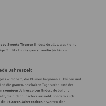
Baby Sweets Themen
findest du alles, was kleine
e Outfits für die ganze Familie bis hin zu
jede Jahreszeit
Vögel zwitschern, die Blumen beginnen zu blühen und
ind die grauen, nasskalten Tage vorbei und der
en
sonnigen Jahreszeiten
findest du bei uns
atz, die nicht nur schick aussieht, sondern auch
r die
kälteren Jahreszeiten
erwarten dich