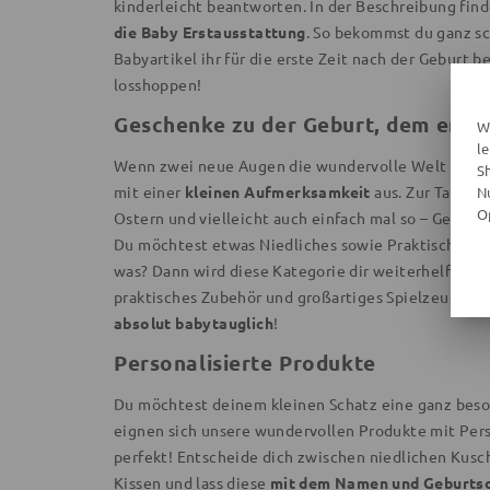
kinderleicht beantworten. In der Beschreibung fin
die Baby Erstausstattung
. So bekommst du ganz sc
Babyartikel ihr für die erste Zeit nach der Geburt b
losshoppen!
Geschenke zu der Geburt, dem erste
W
l
Wenn zwei neue Augen die wundervolle Welt erblic
S
mit einer
kleinen Aufmerksamkeit
aus. Zur Taufe,
N
O
Ostern und vielleicht auch einfach mal so – Gesch
Du möchtest etwas Niedliches sowie Praktisches s
was? Dann wird diese Kategorie dir weiterhelfen! 
praktisches Zubehör und großartiges Spielzeug – all
absolut babytauglich
!
Personalisierte Produkte
Du möchtest deinem kleinen Schatz eine ganz bes
eignen sich unsere wundervollen Produkte mit Per
perfekt! Entscheide dich zwischen niedlichen Kusc
Kissen und lass diese
mit dem Namen und Geburts