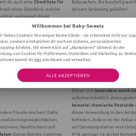
dest du auch eine
Checkliste für
Babysachen, die kuschelig wei
hnell einen Überblick, welche
deinem Sprössling gefallen!
enötigt und kannst direkt
Für jeden Anlass den 
Willkommen bei Baby-Sweets
Babys erstes Weihnachten steht
n Geburtstag & Co.
ir lieben Cookies! Von wegen kleine Sünde – sie schmecken nicht nur sup
Geburtstagsfeier an einem warm
ecker, sondern ermöglichen dir auch ein sicheres, personalisiertes
ken, drücken viele ihre Freude
optimalen Outfits! Entdecke b
hopping-Erlebnis. Mit einem Klick auf „Akzeptieren“ stimmst du der
 dem Geburtstag, Weihnachten,
Anlass
– so wird dein Nachwuchs
utzung von Cookies für Präferenzen, Statistiken und Marketing zu. Weite
ptionen kannst du
hier
anschauen und verwalten.
enke sind etwas Wunderschönes.
Kuschelig weiche Kle
chenken, weißt aber noch nicht
Stöbere dich durch Babymode,
ALLE AKZEPTIEREN
Du möchtest für deinen Sprössl
es ist
sorgsam ausgewählt und
traumhaften Produkte der Kate
fühlen sich
besonders weich u
selbstverständlich atmungsakti
keinerlei chemische Pestizide
v
ondere Freude machen? Dafür
dieser Anwendung in den Artike
sonalisierungsmöglichkeiten
befinden. Zudem ist der Anbau 
heltieren, Handtüchern und
auf Genmanipulation verzichtet
datum
deines kleinen Lieblings
91% geringer ist als bei konven