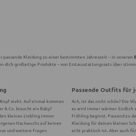
r passende Kleidung zu einer bestimmten Jahreszeit – in unseren
n dich großartige Produkte – von Erstausstattungssets über stimmig
ung
Passende Outfits für 
 Kopf steht. Auf einmal kommen
Ach, ist das nicht schön? Die 
er & Co. braucht ein Baby?
es wird immer wärmer. Endlich s
 den kleinen Liebling immer
Frühling beginnt. Passend zu d
 eigenen Nachwuchs auf keinen
Kleidung für deinen kleinen Sch
diese und weitere Fragen
echt praktisch ist. Aber auch fü