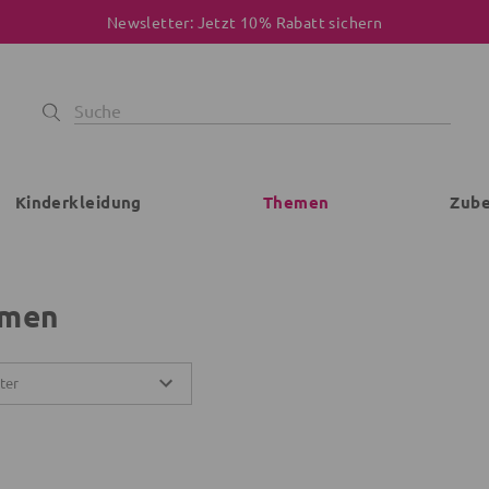
Newsletter: Jetzt 10% Rabatt sichern
Kinderkleidung
Themen
Zub
men
lter