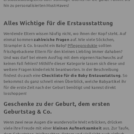
hin zu personalisierten Must-Haves!
Alles Wichtige für die Erstausstattung
Werdende Eltern wissen häufig nicht, wo ihnen der Kopf steht. Auf
einmal kommen
zahlreiche Fragen
auf. Wie viele Söckchen,
Strampler & Co. braucht ein Baby?
Pflegeprodukte
sollten
frischgebackene Eltern für den kleinen Liebling immer dahaben?
Und was darf bei einem Ausflug mit dem eigenen Nachwuchs auf
keinen Fall fehlen? Mithilfe dieser Kategorie lassen sich diese und
weitere Fragen kinderleicht beantworten. In der Beschreibung
findest du auch eine
Checkliste für die Baby Erstausstattung
. So
bekommst du ganz schnell einen Überblick, welche Babyartikel ihr
für die erste Zeit nach der Geburt benötigt und kannst direkt
losshoppen!
Geschenke zu der Geburt, dem ersten
Geburtstag & Co.
Wenn zwei neue Augen die wundervolle Welt erblicken, drücken
viele ihre Freude mit einer
kleinen Aufmerksamkeit
aus. Zur Taufe,
dem Geburtstag, Weihnachten, Ostern und vielleicht auch einfach