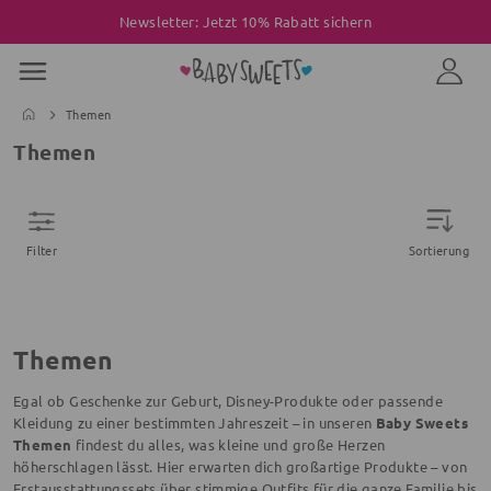
Newsletter: Jetzt 10% Rabatt sichern
Themen
Themen
Filter
Sortierung
Themen
Egal ob Geschenke zur Geburt, Disney-Produkte oder passende
Kleidung zu einer bestimmten Jahreszeit – in unseren
Baby Sweets
Themen
findest du alles, was kleine und große Herzen
höherschlagen lässt. Hier erwarten dich großartige Produkte – von
Erstausstattungssets über stimmige Outfits für die ganze Familie bis