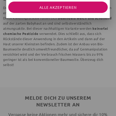
ALLE AKZEPTIEREN
Du möchtest für deinen Sprössling nur das Beste vom Besten? Dann
entdecke die traumhaften Produkte der Kategorie Bio-Baumwolle!
Diese Kleidungsstücke fühlen sich
besonders weich und schonend
auf der zarten Babyhaut an und sind selbstverständlich
atmungsaktiv. Bei dieser nachhaltigen Variante werden
keinerlei
chemische Pestizide
verwendet. Dies schließt aus, dass sich
Rückstände dieser Anwendung in den Artikeln und dann auf der
Haut unserer Kleinsten befinden. Zudem ist der Anbau von Bio-
Baumwolle deutlich umweltfreundlicher, da auf Genmanipulation
verzichtet wird und der Verbrauch frischen Wassers bis zu 91%
geringer ist als bei konventioneller Baumwolle. Überzeug dich
selbst!
MELDE DICH ZU UNSEREM
NEWSLETTER AN
Verpasse keine Aktionen mehr und sichere dir 10%