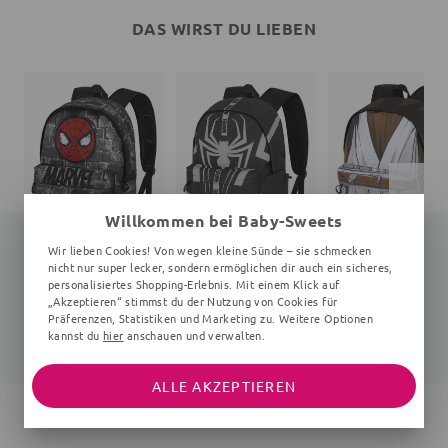
DAS WIRST DU LIEBEN
Willkommen bei Baby-Sweets
Wir lieben Cookies! Von wegen kleine Sünde – sie schmecken
nicht nur super lecker, sondern ermöglichen dir auch ein sicheres,
personalisiertes Shopping-Erlebnis. Mit einem Klick auf
Rucksack
Rucksack
Rucksack
„Akzeptieren“ stimmst du der Nutzung von Cookies für
uni
Unifarben
uni
Präferenzen, Statistiken und Marketing zu. Weitere Optionen
kannst du
hier
anschauen und verwalten.
31,75 €
45,40 €
31,75 €
41,99 €
59,99 €
41,99 €
ALLE AKZEPTIEREN