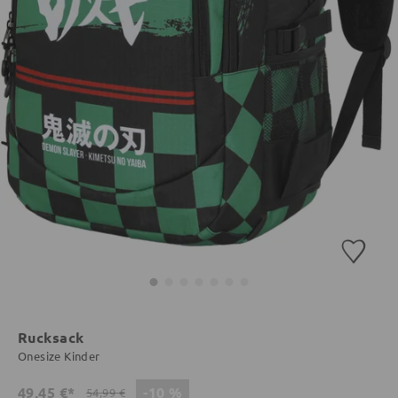
Rucksack
Onesize Kinder
-10 %
49,45 €*
54,99 €