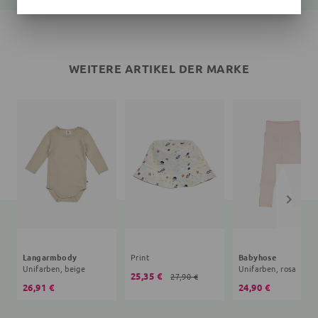
WEITERE ARTIKEL DER MARKE
Langarmbody
Print
Babyhose
Unifarben, beige
Unifarben, rosa
25,35 €
27,90 €
26,91 €
24,90 €