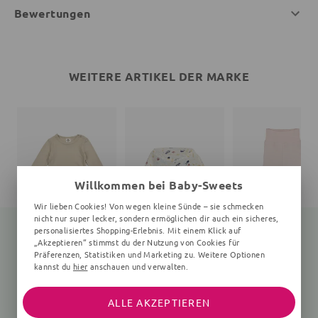
Bewertungen
WEITERE ARTIKEL DER MARKE
Willkommen bei Baby-Sweets
Wir lieben Cookies! Von wegen kleine Sünde – sie schmecken
nicht nur super lecker, sondern ermöglichen dir auch ein sicheres,
personalisiertes Shopping-Erlebnis. Mit einem Klick auf
„Akzeptieren“ stimmst du der Nutzung von Cookies für
Präferenzen, Statistiken und Marketing zu. Weitere Optionen
Langarmbody
Print
Babyhose
kannst du
hier
anschauen und verwalten.
Unifarben, beige
Unifarben, rosa
25,35 €
27,90 €
26,91 €
24,90 €
ALLE AKZEPTIEREN