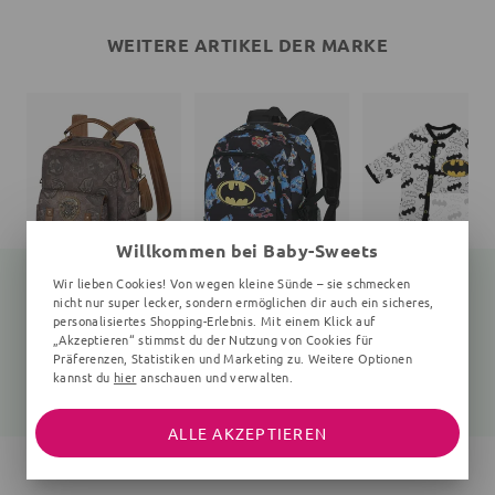
WEITERE ARTIKEL DER MARKE
Willkommen bei Baby-Sweets
Wir lieben Cookies! Von wegen kleine Sünde – sie schmecken
nicht nur super lecker, sondern ermöglichen dir auch ein sicheres,
personalisiertes Shopping-Erlebnis. Mit einem Klick auf
Rucksack
Rucksack
Strampler Batman
„Akzeptieren“ stimmst du der Nutzung von Cookies für
uni
uni
weiß
Präferenzen, Statistiken und Marketing zu. Weitere Optionen
kannst du
hier
anschauen und verwalten.
45,20 €
34,05 €
11,99 €
59,99 €
44,99 €
19,99 €
ALLE AKZEPTIEREN