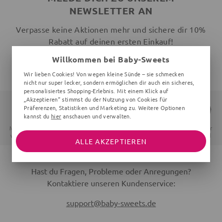
NEWSLETTER AN
Verpasse keine Aktionen mehr und sichere dir 10%
Rabatt auf deinen ersten Einkauf!
Willkommen bei Baby-Sweets
JETZT ANMELDEN
Wir lieben Cookies! Von wegen kleine Sünde – sie schmecken
nicht nur super lecker, sondern ermöglichen dir auch ein sicheres,
personalisiertes Shopping-Erlebnis. Mit einem Klick auf
„Akzeptieren“ stimmst du der Nutzung von Cookies für
Präferenzen, Statistiken und Marketing zu. Weitere Optionen
kannst du
hier
anschauen und verwalten.
Mit Liebe
Sichere
14 Tage
Schneller
verpackt
Zahlung
Widerrufsrecht
Versand
ALLE AKZEPTIEREN
Hast du Fragen, Probleme oder Anregungen?
Kontaktiere unseren Kundenservice:
support@baby-sweets.de