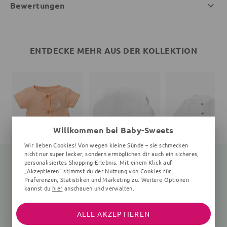
Bewertungen
ENTDECKE MEHR AUS DER KOLLEKTION
Willkommen bei Baby-Sweets
Wir lieben Cookies! Von wegen kleine Sünde – sie schmecken
nicht nur super lecker, sondern ermöglichen dir auch ein sicheres,
personalisiertes Shopping-Erlebnis. Mit einem Klick auf
„Akzeptieren“ stimmst du der Nutzung von Cookies für
Präferenzen, Statistiken und Marketing zu. Weitere Optionen
Kleid Bruno, der Eisbär
Mütze Bruno, der Eisbär
Hemd Br
kannst du
hier
anschauen und verwalten.
apricot
weiß
weiß
29,99 €
11,99 €
24,99 €
ALLE AKZEPTIEREN