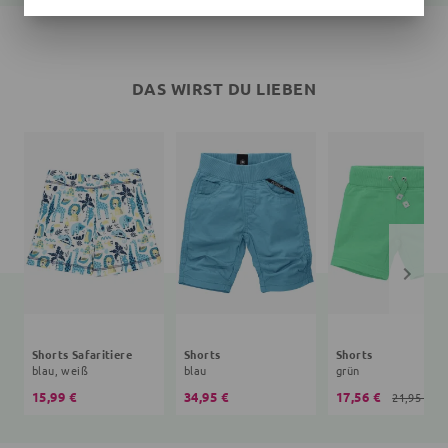
DAS WIRST DU LIEBEN
Shorts Safaritiere
Shorts
Shorts
blau, weiß
blau
grün
15,99 €
34,95 €
17,56 €
21,95 €