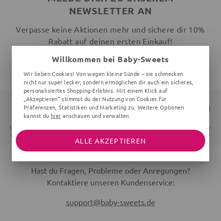
NEWSLETTER AN
Verpasse keine Aktionen mehr und sichere dir 10%
Rabatt auf deinen ersten Einkauf!
Willkommen bei Baby-Sweets
JETZT ANMELDEN
Wir lieben Cookies! Von wegen kleine Sünde – sie schmecken
nicht nur super lecker, sondern ermöglichen dir auch ein sicheres,
personalisiertes Shopping-Erlebnis. Mit einem Klick auf
„Akzeptieren“ stimmst du der Nutzung von Cookies für
Präferenzen, Statistiken und Marketing zu. Weitere Optionen
kannst du
hier
anschauen und verwalten.
Mit Liebe
Sichere
14 Tage
Schneller
verpackt
Zahlung
Widerrufsrecht
Versand
ALLE AKZEPTIEREN
Hast du Fragen, Probleme oder Anregungen?
Kontaktiere unseren Kundenservice:
support@baby-sweets.de