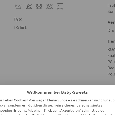
Frü
So
Typ:
Ver
T-Shirt
Dru
Her
KO
koa
Pól
Rad
Pol
Willkommen bei Baby-Sweets
ir lieben Cookies! Von wegen kleine Sünde – sie schmecken nicht nur sup
ecker, sondern ermöglichen dir auch ein sicheres, personalisiertes
WEITERE ARTIKEL DER MARKE
hopping-Erlebnis. Mit einem Klick auf „Akzeptieren“ stimmst du der