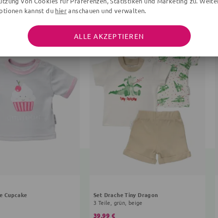
utzung von Cookies für Präferenzen, Statistiken und Marketing zu. Weite
ptionen kannst du
hier
anschauen und verwalten.
ALLE AKZEPTIEREN
tle Cupcake
Set Drache Tiny Dragon
3 Teile, grün, beige
39,99 €