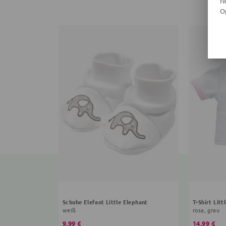
N
O
Schuhe Elefant Little Elephant
T-Shirt Lit
weiß
rosa, grau
9,99 €
14,99 €