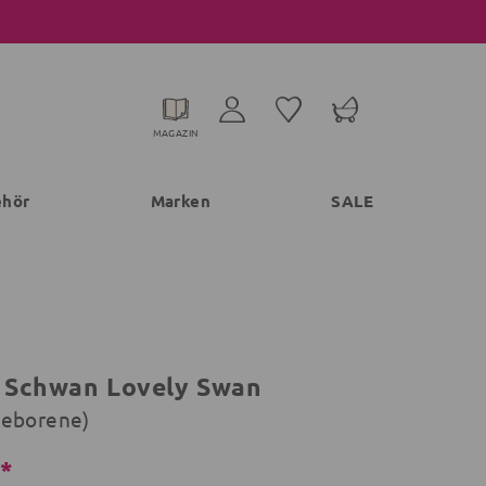
MAGAZIN
ehör
Marken
SALE
t Schwan Lovely Swan
geborene)
€*