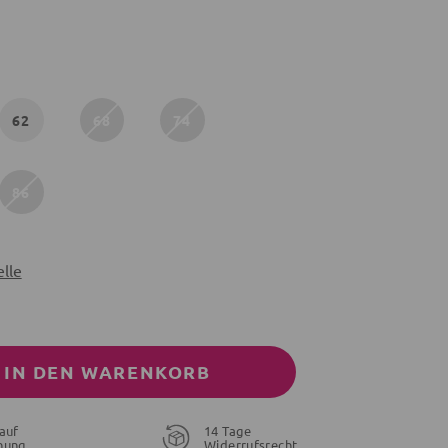
62
68
74
86
lle
IN DEN WARENKORB
auf
14 Tage
nung
Widerrufsrecht