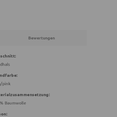
Bewertungen
schnitt:
dhals
ndfarbe:
a/pink
erialzusammensetzung:
% Baumwolle
son: