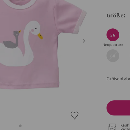
Größe:
56
Neugeborene
80
Größentabe
Kauf 
Rech