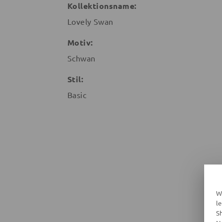
Kollektionsname:
Lovely Swan
Motiv:
Schwan
Stil:
Basic
W
l
S