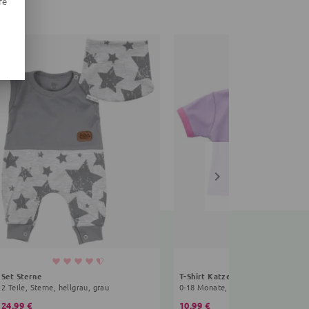
re
Set Sterne
T-Shirt Katze Sweet Kitty
2 Teile, Sterne, hellgrau, grau
0-18 Monate, lila, rosa
24,99 €
10,99 €