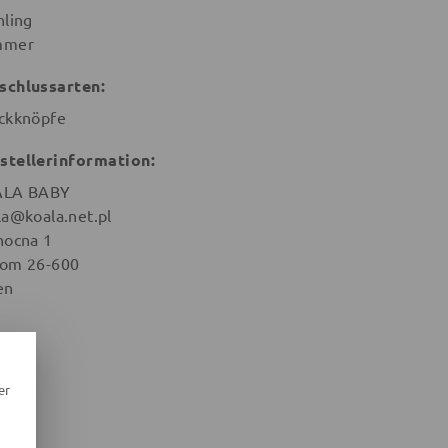
hling
mmer
schlussarten:
ckknöpfe
stellerinformation:
ALA BABY
la@koala.net.pl
nocna 1
om 26-600
en
er