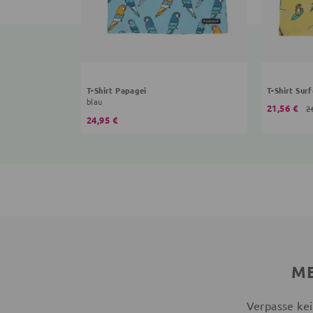
T-Shirt Papagei
T-Shirt Sur
blau
21,56 €
2
24,95 €
ME
Verpasse kei