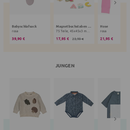
Babyschlafsack
Magnetbuchstaben Hello Kitty
Hose
rosa
75 Teile, 45x45x3 mm, 3+ Jahre, bunt
rosa
39,90 €
17,95 €
21,95 €
23,90 €
JUNGEN