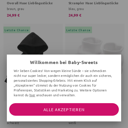
Overall Hase Lieblingsstücke
Strampler Hase Lieblingsstücke
braun, grau
blau, grau
24,99 €
24,99 €
Letzte Chance
Letzte Chance
Willkommen bei Baby-Sweets
Wir lieben Cookies! Von wegen kleine Sünde – sie schmecken
nicht nur super lecker, sondern ermöglichen dir auch ein sicheres,
personalisiertes Shopping-Erlebnis. Mit einem Klick auf
„Akzeptieren“ stimmst du der Nutzung von Cookies für
Präferenzen, Statistiken und Marketing zu. Weitere Optionen
kannst du
hier
anschauen und verwalten.
ALLE AKZEPTIEREN
BABY SWEETS
BABY SWEETS
Hoodie Junges Gemüse Grüße, Gemüse
Schuhe Elefant Little Elephant
schwarz
weiß