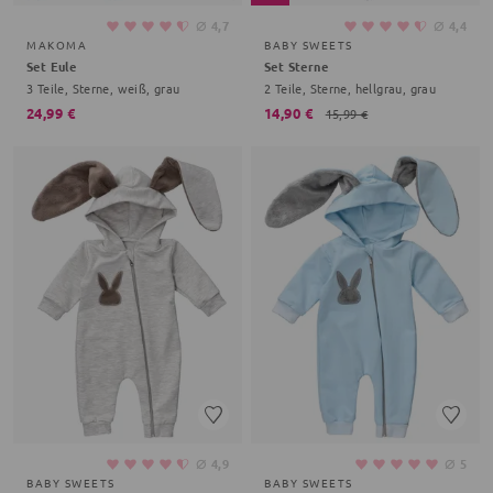
⌀
⌀
4,7
4,4
MAKOMA
BABY SWEETS
Set Eule
Set Sterne
3 Teile, Sterne, weiß, grau
2 Teile, Sterne, hellgrau, grau
24,99 €
14,90 €
15,99 €
⌀
⌀
4,9
5
BABY SWEETS
BABY SWEETS