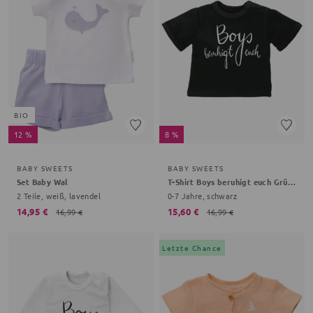
BIO
12 %
8 %
BABY SWEETS
BABY SWEETS
Set Baby Wal
T-Shirt Boys beruhigt euch Grüße, Gemüse
2 Teile, weiß, lavendel
0-7 Jahre, schwarz
14,95 €
15,60 €
16,99 €
16,99 €
Letzte Chance