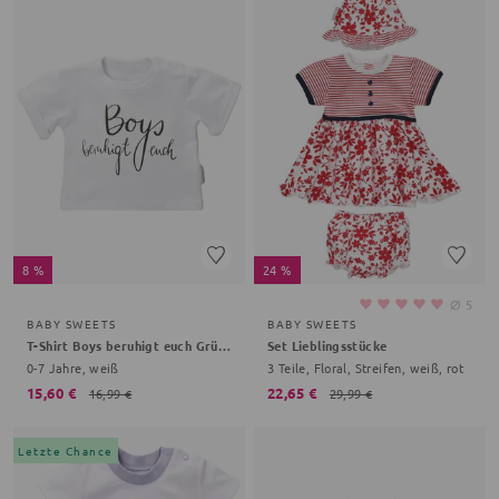
8 %
24 %
⌀
5
BABY SWEETS
BABY SWEETS
T-Shirt Boys beruhigt euch Grüße, Gemüse
Set Lieblingsstücke
0-7 Jahre, weiß
3 Teile, Floral, Streifen, weiß, rot
15,60 €
22,65 €
16,99 €
29,99 €
Letzte Chance