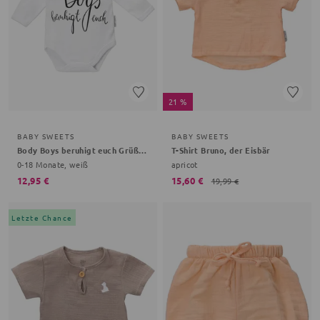
21 %
BABY SWEETS
BABY SWEETS
Body Boys beruhigt euch Grüße, Gemüse
T-Shirt Bruno, der Eisbär
0-18 Monate, weiß
apricot
12,95 €
15,60 €
19,99 €
Letzte Chance