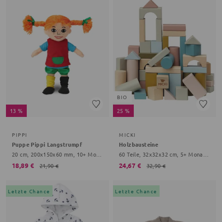
BIO
13 %
25 %
PIPPI
MICKI
Puppe Pippi Langstrumpf
Holzbausteine
20 cm, 200x150x60 mm, 10+ Monate, bunt
60 Teile, 32x32x32 cm, 5+ Monate, bunt
18,89 €
24,67 €
21,90 €
32,90 €
Letzte Chance
Letzte Chance