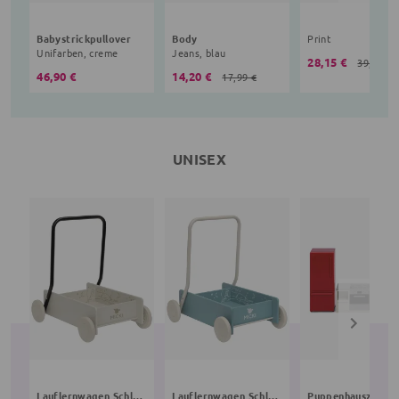
Babystrickpullover
Body
Print
Unifarben, creme
Jeans, blau
28,15 €
39,90 €
46,90 €
14,20 €
17,99 €
UNISEX
Lauflernwagen Schlafende Bären
Lauflernwagen Schlafende Bären
Puppenhauszubeh