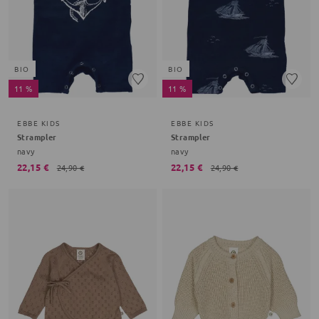
BIO
BIO
11 %
11 %
EBBE KIDS
EBBE KIDS
Strampler
Strampler
navy
navy
22,15 €
22,15 €
24,90 €
24,90 €