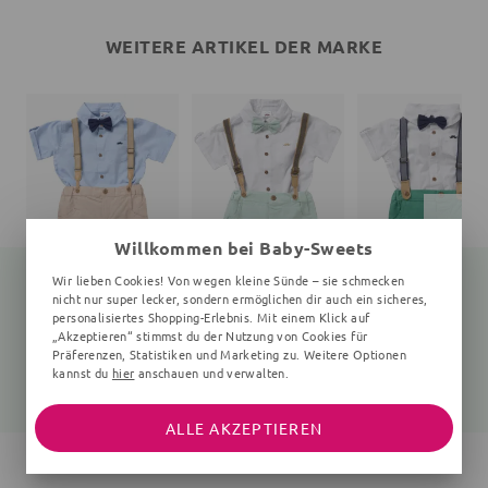
WEITERE ARTIKEL DER MARKE
Willkommen bei Baby-Sweets
Wir lieben Cookies! Von wegen kleine Sünde – sie schmecken
nicht nur super lecker, sondern ermöglichen dir auch ein sicheres,
personalisiertes Shopping-Erlebnis. Mit einem Klick auf
„Akzeptieren“ stimmst du der Nutzung von Cookies für
Set
Set
Set
4 Teile, 5-8 Jahre, beige, hellblau
4 Teile, 5-8 Jahre, weiß, mint
4 Teile, 2-5 
Präferenzen, Statistiken und Marketing zu. Weitere Optionen
kannst du
hier
anschauen und verwalten.
28,65 €
32,95 €
28,35 €
34,99 €
34,99 €
31,99 €
ALLE AKZEPTIEREN