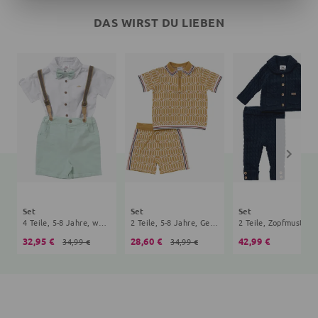
DAS WIRST DU LIEBEN
Set
Set
Set
4 Teile, 5-8 Jahre, weiß, mint
2 Teile, 5-8 Jahre, Geometrisch, Streifen, senfgelb
2 Teile, Z
32,95 €
28,60 €
42,99 €
34,99 €
34,99 €