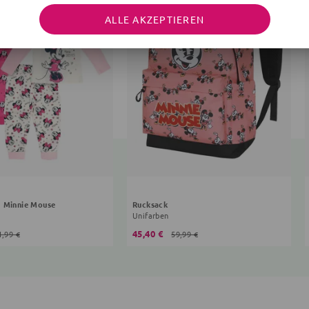
ALLE AKZEPTIEREN
g Minnie Mouse
Rucksack
Unifarben
45,40 €
1,99 €
59,99 €