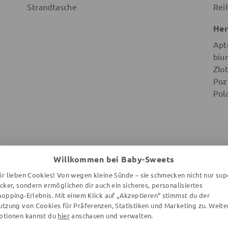
Strandtasche
Rei
Her
Apt
biu
Zlot
Poz
Pol
Willkommen bei Baby-Sweets
WEITERE ARTIKEL DER MARKE
ir lieben Cookies! Von wegen kleine Sünde – sie schmecken nicht nur sup
ecker, sondern ermöglichen dir auch ein sicheres, personalisiertes
hopping-Erlebnis. Mit einem Klick auf „Akzeptieren“ stimmst du der
utzung von Cookies für Präferenzen, Statistiken und Marketing zu. Weite
ptionen kannst du
hier
anschauen und verwalten.