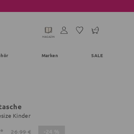
MAGAZIN
ehör
Marken
SALE
tasche
esize Kinder
€*
-24 %
26,99 €