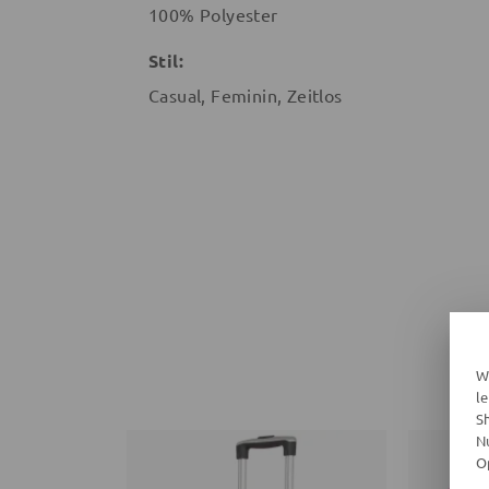
100% Polyester
Stil:
Casual, Feminin, Zeitlos
W
l
S
N
O