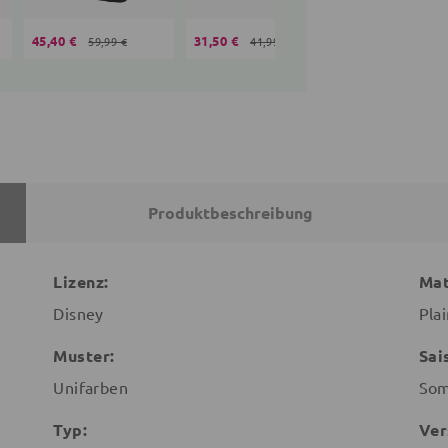
45,40 €
31,50 €
16,99 €
59,99 €
41,99 €
Produktbeschreibung
Lizenz:
Mat
Disney
Pla
Muster:
Sai
Unifarben
So
Typ:
Ver