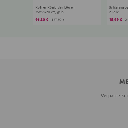
Koffer König der Löwen
Schlafanzu
35x55x20 cm, gelb
2 Teile
96,80 €
15,99 €
127,99 €
2
ME
Verpasse kei