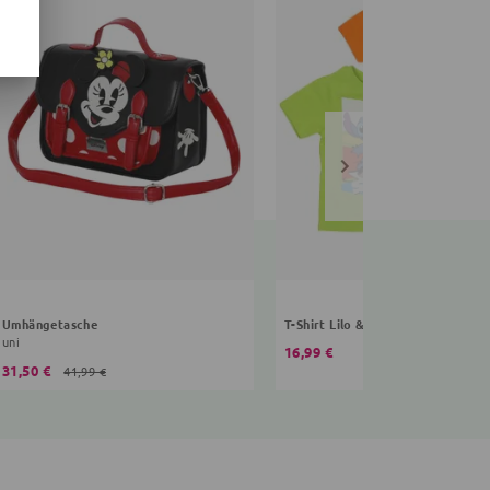
Umhängetasche
T-Shirt Lilo & Stitch
uni
16,99 €
31,50 €
41,99 €