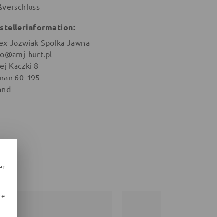
ßverschluss
stellerinformation:
ex Jozwiak Spolka Jawna
ro@amj-hurt.pl
ej Kaczki 8
nan 60-195
and
er
re