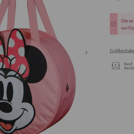
Dieser
verfü
Größentabe
Kauf 
Rech