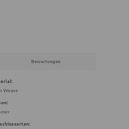
19,95 €
44,70 €
24,99 €
19,99 €
Bewertungen
erial:
in Weave
son:
mmer
schlussarten: