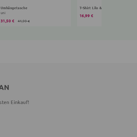
Umhängetasche
T-Shirt Lilo & Stitch
uni
16,99 €
31,50 €
41,99 €
 AN
sten Einkauf!