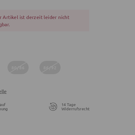
 Artikel ist derzeit leider nicht
gbar.
80/86
86/92
lle
auf
14 Tage
nung
Widerrufsrecht