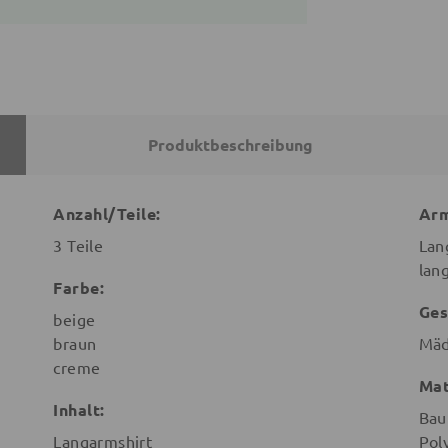
Produktbeschreibung
Anzahl/Teile:
Arm
3 Teile
Lan
lan
Farbe:
Ges
beige
braun
Mäd
creme
Mat
Inhalt:
Bau
Langarmshirt
Pol