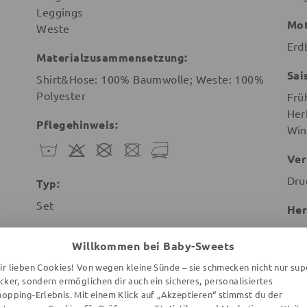
Leggings
Mot
Weste
Erd
Materialzusammensetzung:
Sai
Shirt&Hose: 100% Baumwolle; Weste: 100%
Polyester
Frü
Her
Pflegehinweis:
Win
Ver
Dru
Typ:
Set
Her
Bab
Willkommen bei Baby-Sweets
sup
Pfl
ir lieben Cookies! Von wegen kleine Sünde – sie schmecken nicht nur sup
Leu
ecker, sondern ermöglichen dir auch ein sicheres, personalisiertes
hopping-Erlebnis. Mit einem Klick auf „Akzeptieren“ stimmst du der
Deu