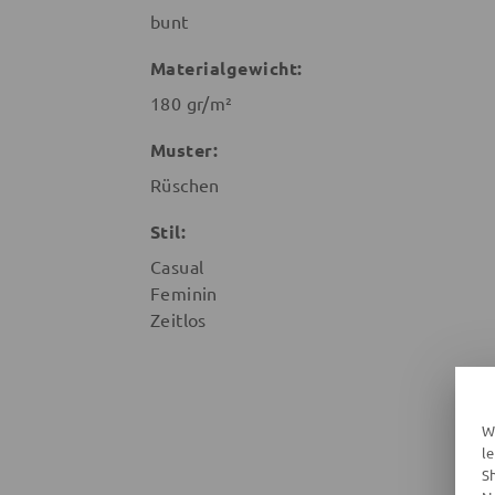
bunt
Materialgewicht:
180 gr/m²
Muster:
Rüschen
Stil:
Casual
Feminin
Zeitlos
W
l
S