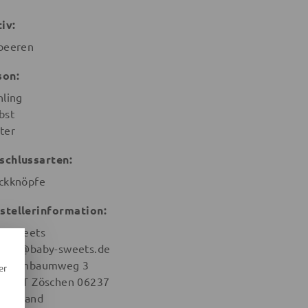
iv:
beeren
son:
hling
bst
ter
schlussarten:
ckknöpfe
stellerinformation:
y Sweets
port@baby-sweets.de
aumenbaumweg 3
er
na OT Zöschen 06237
tschland