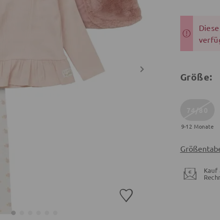
Dieser
verfü
Größe:
74/80
9-12 Monate
Größentabe
Kauf 
Rech