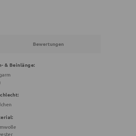
Bewertungen
- & Beinlänge:
garm
g
chlecht:
chen
erial:
mwolle
yester