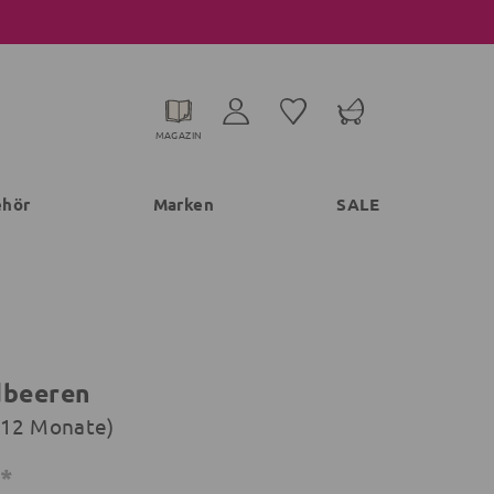
MAGAZIN
ehör
Marken
SALE
dbeeren
-12 Monate)
€*