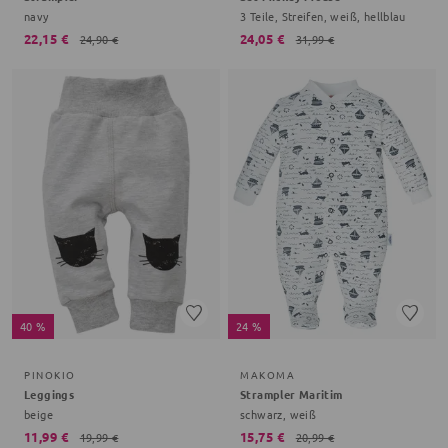
navy
3 Teile, Streifen, weiß, hellblau
22,15 €
24,05 €
24,90 €
31,99 €
40 %
24 %
PINOKIO
MAKOMA
Leggings
Strampler Maritim
beige
schwarz, weiß
11,99 €
15,75 €
19,99 €
20,99 €