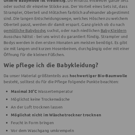
Unsere Babymode ist vielseitig.
Du erhältst entweder ganze Sets
oder suchst dir einzelne Stücke aus. Der Vorteil eines Sets ist, dass
Strampler, Oberteil und Mützchen farblich aufeinander abgestimmt
sind. Die langen Entscheidungswege, welches Höschen zu welchem
Oberteil passt, werden dir damit erspart. Ganz gleich ob du nach
gemütliche Babybodys
suchst, oder nach niedlichen
Baby Kleidern
Ausschau hältst - bei uns wirst du garantiert fündig. Strampler und
Bodys werden in den ersten Monaten am meisten benötigt. Es gibt
sie mit langen und kurzen Hosenbeinen, durchgängig oder mit einer
Öffnung für die kleinen Füßchen.
Wie pflege ich die Babykleidung?
Da unser Material größtenteils aus
hochwertiger Bio-Baumwolle
besteht, solltest du für die Pflege folgende Punkte beachten:
Maximal 30°C
Wassertemperatur
Möglichst keine Trockenwäsche
An der Luft trocknen lassen
Möglichst nicht im Wäschetrockner trocknen
Feucht in Form bringen
Vor dem Waschgang umkrempeln