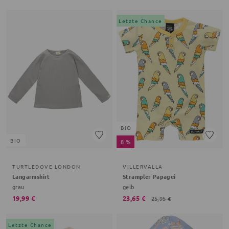
Letzte Chance
BIO
BIO
8 %
TURTLEDOVE LONDON
VILLERVALLA
Langarmshirt
Strampler Papagei
grau
gelb
19,99 €
23,65 €
25,95 €
Letzte Chance