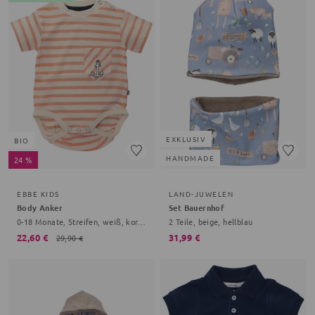
EXKLUSIV
BIO
HANDMADE
24 %
EBBE KIDS
LAND-JUWELEN
Body Anker
Set Bauernhof
0-18 Monate, Streifen, weiß, koralle
2 Teile, beige, hellblau
22,60 €
31,99 €
29,90 €