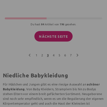
Du hast
84
Artikel von
196
gesehen.
NÄCHSTE SEITE
1
2
3
4
5
6
7
Niedliche Babykleidung
Für Mädchen und Jungen gibt es eine riesige Auswahl an
schöner
Babykleidung
. Von Baby Kleidern, Stramplern bis hin zu Bodys
stehen Eltern vor einem breit gefächerten Sortiment. Neugeborene
sind noch sehr empfindlich, wenn es um die Regulierung der eigenen
Körpertemperatur geht und auch die Haut der Kleinsten ist