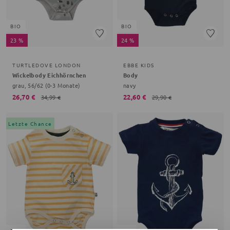
BIO
BIO
23 %
24 %
TURTLEDOVE LONDON
EBBE KIDS
Wickelbody Eichhörnchen
Body
grau, 56/62 (0-3 Monate)
navy
26,70 €
22,60 €
34,99 €
29,90 €
Letzte Chance