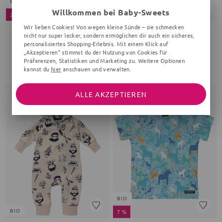
BIO
BIO
Willkommen bei Baby-Sweets
24 %
23 %
Wir lieben Cookies! Von wegen kleine Sünde – sie schmecken
nicht nur super lecker, sondern ermöglichen dir auch ein sicheres,
EBBE KIDS
EBBE KIDS
personalisiertes Shopping-Erlebnis. Mit einem Klick auf
Body Anker
Body
„Akzeptieren“ stimmst du der Nutzung von Cookies für
0-18 Monate, Streifen, weiß, gelb
0-18 Monate, navy
Präferenzen, Statistiken und Marketing zu. Weitere Optionen
kannst du
hier
anschauen und verwalten.
22,60 €
19,15 €
29,90 €
24,90 €
ALLE AKZEPTIEREN
BIO
BIO
7 %