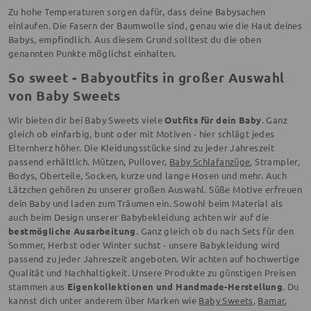
Zu hohe Temperaturen sorgen dafür, dass deine Babysachen
einlaufen. Die Fasern der Baumwolle sind, genau wie die Haut deines
Babys, empfindlich. Aus diesem Grund solltest du die oben
genannten Punkte möglichst einhalten.
So sweet - Babyoutfits in großer Auswahl
von Baby Sweets
Wir bieten dir bei Baby Sweets viele
Outfits für dein Baby
. Ganz
gleich ob einfarbig, bunt oder mit Motiven - hier schlägt jedes
Elternherz höher. Die Kleidungsstücke sind zu jeder Jahreszeit
passend erhältlich. Mützen, Pullover,
Baby Schlafanzüge
, Strampler,
Bodys, Oberteile, Socken, kurze und lange Hosen und mehr. Auch
Lätzchen gehören zu unserer großen Auswahl. Süße Motive erfreuen
dein Baby und laden zum Träumen ein. Sowohl beim Material als
auch beim Design unserer Babybekleidung achten wir auf die
bestmögliche Ausarbeitung
. Ganz gleich ob du nach Sets für den
Sommer, Herbst oder Winter suchst - unsere Babykleidung wird
passend zu jeder Jahreszeit angeboten. Wir achten auf hochwertige
Qualität und Nachhaltigkeit. Unsere Produkte zu günstigen Preisen
stammen aus
Eigenkollektionen und Handmade-Herstellung
. Du
kannst dich unter anderem über Marken wie
Baby Sweets
,
Bamar
,