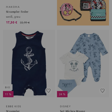
MAKOMA
Strampler Feder
weiß, grau
17,30 €
22,99 €
BIO
11 %
24 %
EBBE KIDS
DISNEY
Strampler
Set Mickey Mouse