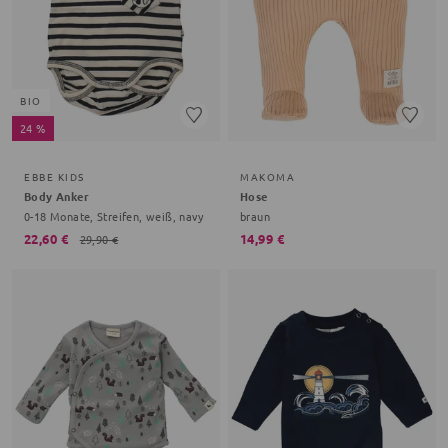
BIO
24 %
EBBE KIDS
MAKOMA
Body Anker
Hose
0-18 Monate, Streifen, weiß, navy
braun
22,60 €
14,99 €
29,90 €