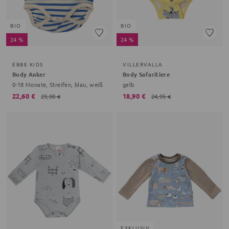
BIO
BIO
24 %
24 %
EBBE KIDS
VILLERVALLA
Body Anker
Body Safaritiere
0-18 Monate, Streifen, blau, weiß
gelb
22,60 €
18,90 €
29,90 €
24,95 €
EXKLUSIV