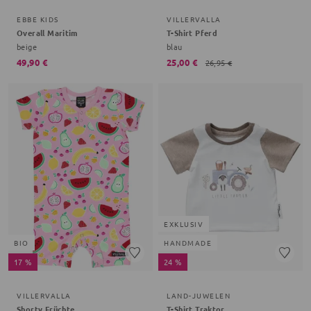
EBBE KIDS
VILLERVALLA
Overall Maritim
T-Shirt Pferd
beige
blau
49,90 €
25,00 €
26,95 €
EXKLUSIV
BIO
HANDMADE
17 %
24 %
VILLERVALLA
LAND-JUWELEN
Shorty Früchte
T-Shirt Traktor