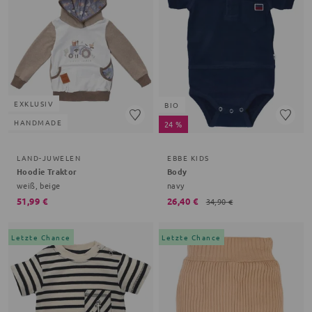
EXKLUSIV
BIO
HANDMADE
24 %
LAND-JUWELEN
EBBE KIDS
Hoodie Traktor
Body
weiß, beige
navy
51,99 €
26,40 €
34,90 €
Letzte Chance
Letzte Chance