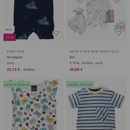
BIO
11 %
EBBE KIDS
ROCK A BYE BABY BOUTIQUE
Strampler
Set
navy
8 Teile, Wolken, weiß
22,15 €
43,99 €
24,90 €
Letzte Chance
Letzte Chance