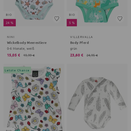
BIO
BIO
24 %
5 %
NINI
VILLERVALLA
Wickelbody Meerestiere
Body Pferd
0-6 Monate, weiß
grün
15,05 €
23,60 €
19,99 €
24,95 €
Letzte Chance
BIO