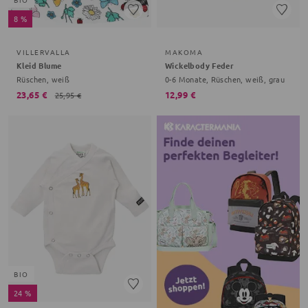
8 %
VILLERVALLA
MAKOMA
Kleid Blume
Wickelbody Feder
Rüschen, weiß
0-6 Monate, Rüschen, weiß, grau
23,65 €
12,99 €
25,95 €
BIO
24 %