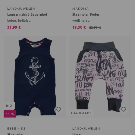
LAND-JUWELEN
MAKOMA
Langarmshirt Bauernhof
Strampler Feder
beige, hellblau
weiß, grau
31,99 €
17,30 €
22,99 €
BIO
HANDMADE
11 %
EBBE KIDS
LAND-JUWELEN
Strampler
Hose