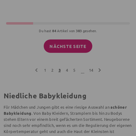
Du hast
84
Artikel von
383
gesehen.
NÄCHSTE SEITE
1
2
3
4
5
14
...
Niedliche Babykleidung
Für Mädchen und Jungen gibt es eine riesige Auswahl an
schöner
Babykleidung
. Von Baby Kleidern, Stramplern bis hin zu Bodys
stehen Eltern vor einem breit gefächerten Sortiment. Neugeborene
sind noch sehr empfindlich, wenn es um die Regulierung der eigenen
Körpertemperatur geht und auch die Haut der Kleinsten ist