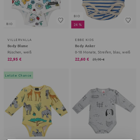
BIO
BIO
24 %
VILLERVALLA
EBBE KIDS
Body Blume
Body Anker
Rüschen, weiß
0-18 Monate, Streifen, blau, weiß
22,95 €
22,60 €
29,90 €
Letzte Chance