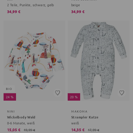
2 Teile, Punkte, schwarz, gelb
beige
34,99 €
34,99 €
BIO
24 %
20 %
NINI
MAKOMA
Wickelbody Wald
Strampler Katze
0-6 Monate, weiß
weiß
15,05 €
14,35 €
19,99 €
17,99 €