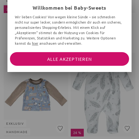
BIO
Willkommen bei Baby-Sweets
24 %
6 %
Wir lieben Cookies! Von wegen kleine Sünde – sie schmecken
nicht nur super lecker, sondern ermöglichen dir auch ein sicheres,
VILLERVALLA
MAKOMA
personalisiertes Shopping-Erlebnis. Mit einem Klick auf
Body Safaritiere
Body Hund
„Akzeptieren“ stimmst du der Nutzung von Cookies für
gelb
0-24 Monate, grau
Präferenzen, Statistiken und Marketing zu. Weitere Optionen
kannst du
hier
anschauen und verwalten.
18,90 €
14,00 €
24,95 €
14,99 €
ALLE AKZEPTIEREN
EXKLUSIV
HANDMADE
24 %