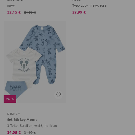
navy
Typo Look, navy, rosa
22,15 €
27,99 €
24,90 €
24 %
DISNEY
Set Mickey Mouse
3 Teile, Streifen, weiß, hellblau
24,05 €
31,99 €