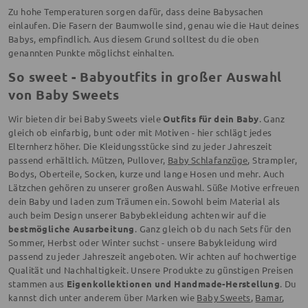
Zu hohe Temperaturen sorgen dafür, dass deine Babysachen
einlaufen. Die Fasern der Baumwolle sind, genau wie die Haut deines
Babys, empfindlich. Aus diesem Grund solltest du die oben
genannten Punkte möglichst einhalten.
So sweet - Babyoutfits in großer Auswahl
von Baby Sweets
Wir bieten dir bei Baby Sweets viele
Outfits für dein Baby
. Ganz
gleich ob einfarbig, bunt oder mit Motiven - hier schlägt jedes
Elternherz höher. Die Kleidungsstücke sind zu jeder Jahreszeit
passend erhältlich. Mützen, Pullover,
Baby Schlafanzüge
, Strampler,
Bodys, Oberteile, Socken, kurze und lange Hosen und mehr. Auch
Lätzchen gehören zu unserer großen Auswahl. Süße Motive erfreuen
dein Baby und laden zum Träumen ein. Sowohl beim Material als
auch beim Design unserer Babybekleidung achten wir auf die
bestmögliche Ausarbeitung
. Ganz gleich ob du nach Sets für den
Sommer, Herbst oder Winter suchst - unsere Babykleidung wird
passend zu jeder Jahreszeit angeboten. Wir achten auf hochwertige
Qualität und Nachhaltigkeit. Unsere Produkte zu günstigen Preisen
stammen aus
Eigenkollektionen und Handmade-Herstellung
. Du
kannst dich unter anderem über Marken wie
Baby Sweets
,
Bamar
,