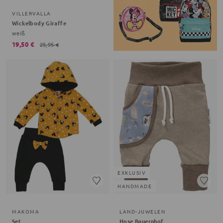
VILLERVALLA
Wickelbody Giraffe
weiß
19,50 €
25,95 €
EXKLUSIV
HANDMADE
MAKOMA
LAND-JUWELEN
Set
Hose Bauernhof