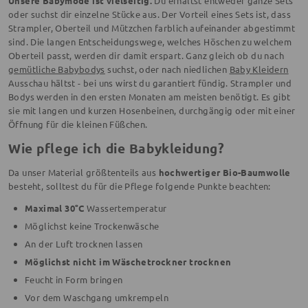
Unsere Babymode ist vielseitig.
Du erhältst entweder ganze Sets
oder suchst dir einzelne Stücke aus. Der Vorteil eines Sets ist, dass
Strampler, Oberteil und Mützchen farblich aufeinander abgestimmt
sind. Die langen Entscheidungswege, welches Höschen zu welchem
Oberteil passt, werden dir damit erspart. Ganz gleich ob du nach
gemütliche Babybodys
suchst, oder nach niedlichen
Baby Kleidern
Ausschau hältst - bei uns wirst du garantiert fündig. Strampler und
Bodys werden in den ersten Monaten am meisten benötigt. Es gibt
sie mit langen und kurzen Hosenbeinen, durchgängig oder mit einer
Öffnung für die kleinen Füßchen.
Wie pflege ich die Babykleidung?
Da unser Material größtenteils aus
hochwertiger Bio-Baumwolle
besteht, solltest du für die Pflege folgende Punkte beachten:
Maximal 30°C
Wassertemperatur
Möglichst keine Trockenwäsche
An der Luft trocknen lassen
Möglichst nicht im Wäschetrockner trocknen
Feucht in Form bringen
Vor dem Waschgang umkrempeln