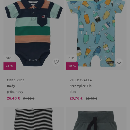
BIO
BIO
24 %
20 %
EBBE KIDS
VILLERVALLA
Body
Strampler Eis
grün, navy
blau
26,40 €
20,76 €
34,90 €
25,95 €