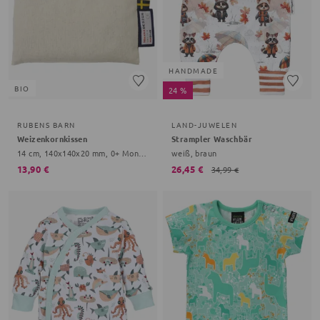
HANDMADE
BIO
24 %
RUBENS BARN
LAND-JUWELEN
Weizenkornkissen
Strampler Waschbär
14 cm, 140x140x20 mm, 0+ Monate, creme
weiß, braun
13,90 €
26,45 €
34,99 €