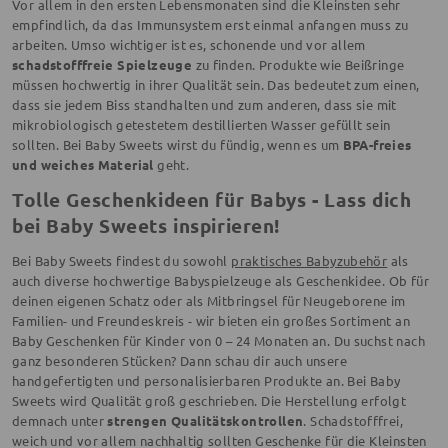
Vor allem in den ersten Lebensmonaten sind die Kleinsten sehr
empfindlich, da das Immunsystem erst einmal anfangen muss zu
arbeiten. Umso wichtiger ist es, schonende und vor allem
schadstofffreie Spielzeuge
zu finden. Produkte wie Beißringe
müssen hochwertig in ihrer Qualität sein. Das bedeutet zum einen,
dass sie jedem Biss standhalten und zum anderen, dass sie mit
mikrobiologisch getestetem destillierten Wasser gefüllt sein
sollten. Bei Baby Sweets wirst du fündig, wenn es um
BPA-freies
und weiches Material
geht.
Tolle Geschenkideen für Babys - Lass dich
bei Baby Sweets inspirieren!
Bei Baby Sweets findest du sowohl
praktisches Babyzubehör
als
auch diverse hochwertige Babyspielzeuge als Geschenkidee. Ob für
deinen eigenen Schatz oder als Mitbringsel für Neugeborene im
Familien- und Freundeskreis - wir bieten ein großes Sortiment an
Baby Geschenken für Kinder von 0 – 24 Monaten an. Du suchst nach
ganz besonderen Stücken? Dann schau dir auch unsere
handgefertigten und personalisierbaren Produkte an. Bei Baby
Sweets wird Qualität groß geschrieben. Die Herstellung erfolgt
demnach unter
strengen Qualitätskontrollen
. Schadstofffrei,
weich und vor allem nachhaltig sollten Geschenke für die Kleinsten