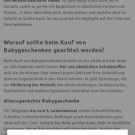
von seinem Geschenk haben
. Ist dein Baby schon älter als 6
Monate, spielt es gerne mit Bausteinen in sämtlichen Formen und
Farben. Je älter dein Kind wird, desto aktiver und mobiler wird es.
Sobald es laufen kann, ist ein Laufrad ein Highlight auf der Liste der
Geschenkideen.
Worauf sollte beim Kauf von
Babygeschenken geachtet werden?
Beim Kauf von Babygeschenken kommt es vor allem auf das Alter
an. Das Material sollte immer
frei von sämtlichen Schadstoffen
sein, da die Kleinen über einen langen Zeitraum ihrer Entwicklung
diverse Gegenstände in den Mund nehmen. Es gibt Spielzeuge, die
zur
Förderung der Motorik
des Kindes beitragen. Holzbausteine,
Steckwürfel und weitere Spielwaren sind ideal zum Verschenken.
Altersgerechte Babygeschenke
Für Säuglinge
bis zum 5. Lebensmonat
stehen Schnuffeltücher,
Schnuller, Schnullerketten, Beißringe sowie Kuscheldecken ganz
oben auf der Liste. Sobald das Baby greifen kann, liebt es handliche
Spielzeuge, die es begutachten und abtasten kann. Auch in der
Badewanne haben die Lieblinge großen Spaß mit quietschigen und