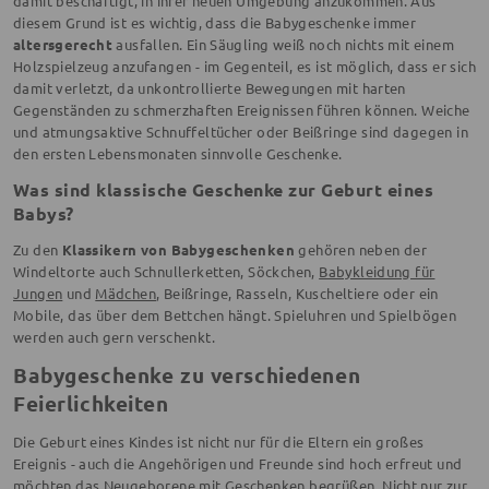
damit beschäftigt, in ihrer neuen Umgebung anzukommen. Aus
diesem Grund ist es wichtig, dass die Babygeschenke immer
altersgerecht
ausfallen. Ein Säugling weiß noch nichts mit einem
Holzspielzeug anzufangen - im Gegenteil, es ist möglich, dass er sich
damit verletzt, da unkontrollierte Bewegungen mit harten
Gegenständen zu schmerzhaften Ereignissen führen können. Weiche
und atmungsaktive Schnuffeltücher oder Beißringe sind dagegen in
den ersten Lebensmonaten sinnvolle Geschenke.
Was sind klassische Geschenke zur Geburt eines
Babys?
Zu den
Klassikern von Babygeschenken
gehören neben der
Windeltorte auch Schnullerketten, Söckchen,
Babykleidung für
Jungen
und
Mädchen
, Beißringe, Rasseln, Kuscheltiere oder ein
Mobile, das über dem Bettchen hängt. Spieluhren und Spielbögen
werden auch gern verschenkt.
Babygeschenke zu verschiedenen
Feierlichkeiten
Die Geburt eines Kindes ist nicht nur für die Eltern ein großes
Ereignis - auch die Angehörigen und Freunde sind hoch erfreut und
möchten das Neugeborene mit Geschenken begrüßen. Nicht nur zur