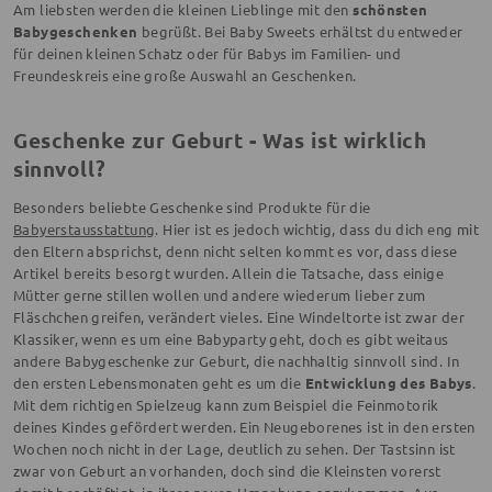
Am liebsten werden die kleinen Lieblinge mit den
schönsten
Babygeschenken
begrüßt. Bei Baby Sweets erhältst du entweder
für deinen kleinen Schatz oder für Babys im Familien- und
Freundeskreis eine große Auswahl an Geschenken.
Geschenke zur Geburt - Was ist wirklich
sinnvoll?
Besonders beliebte Geschenke sind Produkte für die
Babyerstausstattung
. Hier ist es jedoch wichtig, dass du dich eng mit
den Eltern absprichst, denn nicht selten kommt es vor, dass diese
Artikel bereits besorgt wurden. Allein die Tatsache, dass einige
Mütter gerne stillen wollen und andere wiederum lieber zum
Fläschchen greifen, verändert vieles. Eine Windeltorte ist zwar der
Klassiker, wenn es um eine Babyparty geht, doch es gibt weitaus
andere Babygeschenke zur Geburt, die nachhaltig sinnvoll sind. In
den ersten Lebensmonaten geht es um die
Entwicklung des Babys
.
Mit dem richtigen Spielzeug kann zum Beispiel die Feinmotorik
deines Kindes gefördert werden. Ein Neugeborenes ist in den ersten
Wochen noch nicht in der Lage, deutlich zu sehen. Der Tastsinn ist
zwar von Geburt an vorhanden, doch sind die Kleinsten vorerst