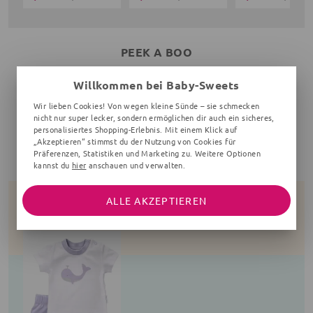
PEEK A BOO
Willkommen bei Baby-Sweets
Wir lieben Cookies! Von wegen kleine Sünde – sie schmecken
nicht nur super lecker, sondern ermöglichen dir auch ein sicheres,
SWEET PRINCESS & LITTLE PRINCE
personalisiertes Shopping-Erlebnis. Mit einem Klick auf
„Akzeptieren“ stimmst du der Nutzung von Cookies für
Präferenzen, Statistiken und Marketing zu. Weitere Optionen
kannst du
hier
anschauen und verwalten.
BABY WAL
ALLE AKZEPTIEREN