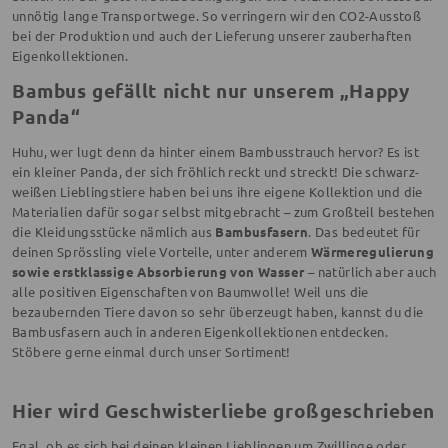
unnötig lange Transportwege. So verringern wir den CO2-Ausstoß
bei der Produktion und auch der Lieferung unserer zauberhaften
Eigenkollektionen.
Bambus gefällt nicht nur unserem „Happy
Panda“
Huhu, wer lugt denn da hinter einem Bambusstrauch hervor? Es ist
ein kleiner Panda, der sich fröhlich reckt und streckt! Die schwarz-
weißen Lieblingstiere haben bei uns ihre eigene Kollektion und die
Materialien dafür sogar selbst mitgebracht – zum Großteil bestehen
die Kleidungsstücke nämlich aus
Bambusfasern
. Das bedeutet für
deinen Sprössling viele Vorteile, unter anderem
Wärmeregulierung
sowie erstklassige Absorbierung von Wasser
– natürlich aber auch
alle positiven Eigenschaften von Baumwolle! Weil uns die
bezaubernden Tiere davon so sehr überzeugt haben, kannst du die
Bambusfasern auch in anderen Eigenkollektionen entdecken.
Stöbere gerne einmal durch unser Sortiment!
Hier wird Geschwisterliebe großgeschrieben
Egal, ob es sich bei deinen kleinen Lieblingen um Zwillinge oder