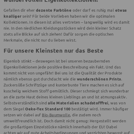
Gefallen dir eher
dezente Farbtöne
oder darf es ruhig mal
etwas
knalliger
sein? Für beide Vorlieben haben wir die optimalen
Kollektionen. In diesen ist alles vertreten – langweilig wird es damit
nie. In den niedlichen Kleidungsstücken wird dein kleiner Schatz
stets alle Blicke auf sich ziehen! Dafür sorgen die optischen
Merkmale, die nicht nur du lieben wirst.
Für unsere Kleinsten nur das Beste
Eigenlob stinkt – deswegen ist bei unseren bezaubernden
Eigenkollektionen jede positive Beschreibung ein Fakt. Und das
kommt nicht von ungefähr! Bei uns ist die Qualität der Produkte
nämlich ebenso gut durchdacht wie die
wunderschönen Prints
.
Zuckersüße Schriftzüge und kunterbunte Tiere machen es sich auf
kuschelig weichem Stoff gemütlich. Dieser schmiegt sich wunderbar
an die zarte Haut deines kleinen Lieblings an und ist atmungsaktiv.
Selbstverständlich sind
alle Materialien schadstofffrei
, was von
dem Siegel
Oeko-Tex Standard 100
bestätigt wird. Immer häufiger
setzen wir dabei auf
Bio-Baumwolle
, die zudem noch
umweltfreundlich ist. Doch damit nicht genug: Hergestellt werden
die großartigen Einzelstücke nämlich innerhalb der EU! Dabei
achten wir auf gute Arbeitsbedingungen und verzichten bewusst auf