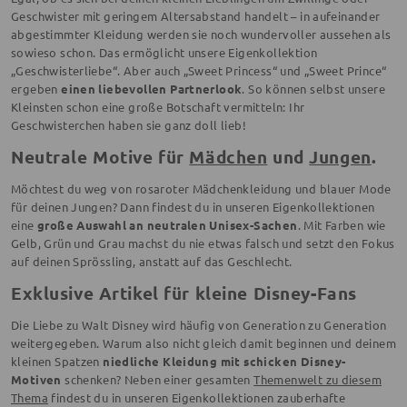
Geschwister mit geringem Altersabstand handelt – in aufeinander
abgestimmter Kleidung werden sie noch wundervoller aussehen als
sowieso schon. Das ermöglicht unsere Eigenkollektion
„Geschwisterliebe“. Aber auch „Sweet Princess“ und „Sweet Prince“
ergeben
einen liebevollen Partnerlook
. So können selbst unsere
Kleinsten schon eine große Botschaft vermitteln: Ihr
Geschwisterchen haben sie ganz doll lieb!
Neutrale Motive für
Mädchen
und
Jungen
.
Möchtest du weg von rosaroter Mädchenkleidung und blauer Mode
für deinen Jungen? Dann findest du in unseren Eigenkollektionen
eine
große Auswahl an neutralen Unisex-Sachen
. Mit Farben wie
Gelb, Grün und Grau machst du nie etwas falsch und setzt den Fokus
auf deinen Sprössling, anstatt auf das Geschlecht.
Exklusive Artikel für kleine Disney-Fans
Die Liebe zu Walt Disney wird häufig von Generation zu Generation
weitergegeben. Warum also nicht gleich damit beginnen und deinem
kleinen Spatzen
niedliche Kleidung mit schicken Disney-
Motiven
schenken? Neben einer gesamten
Themenwelt zu diesem
Thema
findest du in unseren Eigenkollektionen zauberhafte