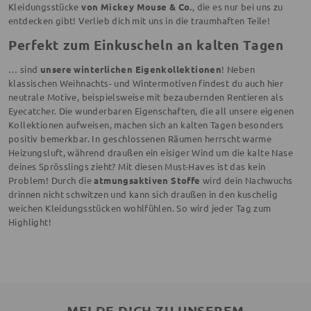
Kleidungsstücke
von Mickey Mouse & Co.
, die es nur bei uns zu
entdecken gibt! Verlieb dich mit uns in die traumhaften Teile!
Perfekt zum Einkuscheln an kalten Tagen
… sind
unsere winterlichen Eigenkollektionen
! Neben
klassischen Weihnachts- und Wintermotiven findest du auch hier
neutrale Motive, beispielsweise mit bezaubernden Rentieren als
Eyecatcher. Die wunderbaren Eigenschaften, die all unsere eigenen
Kollektionen aufweisen, machen sich an kalten Tagen besonders
positiv bemerkbar. In geschlossenen Räumen herrscht warme
Heizungsluft, während draußen ein eisiger Wind um die kalte Nase
deines Sprösslings zieht? Mit diesen Must-Haves ist das kein
Problem! Durch die
atmungsaktiven Stoffe
wird dein Nachwuchs
drinnen nicht schwitzen und kann sich draußen in den kuschelig
weichen Kleidungsstücken wohlfühlen. So wird jeder Tag zum
Highlight!
MELDE DICH ZU UNSEREM