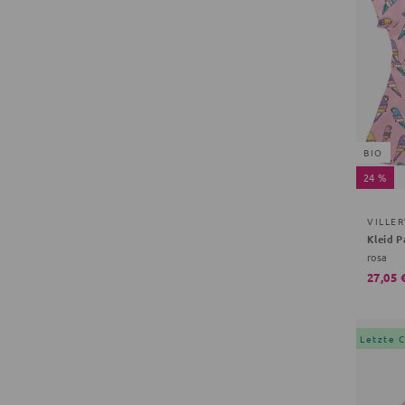
BIO
24 %
VILLE
Kleid P
rosa
27,05 
Letzte 