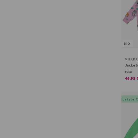
BIO
VILLE
Jacke S
rosa
46,95 
Letzte 