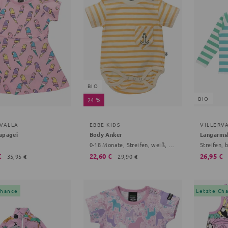
BIO
BIO
24 %
RVALLA
EBBE KIDS
VILLERV
apagei
Body Anker
Langarms
0-18 Monate, Streifen, weiß, gelb
Streifen, 
€
22,60 €
26,95 €
35,95 €
29,90 €
Chance
Letzte Ch