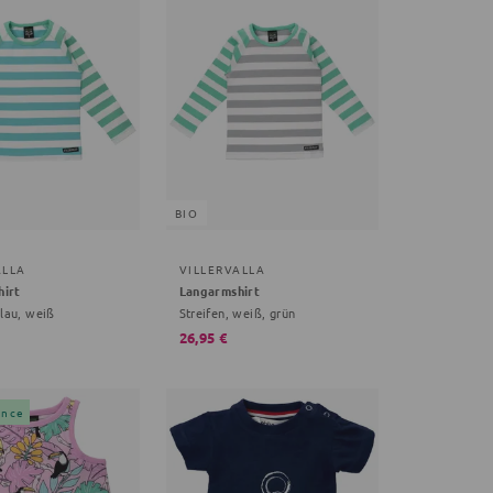
BIO
ALLA
VILLERVALLA
hirt
Langarmshirt
blau, weiß
Streifen, weiß, grün
26,95 €
ance