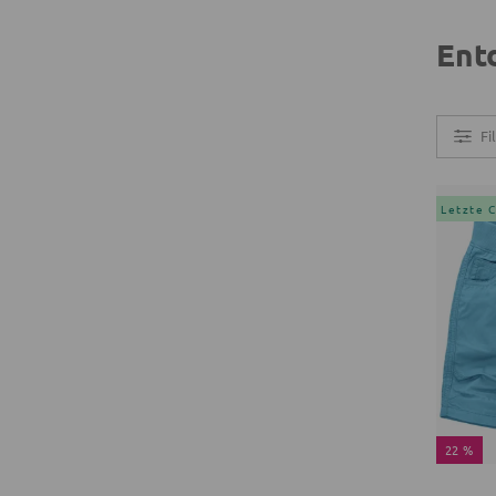
Ent
Fi
Letzte 
22 %