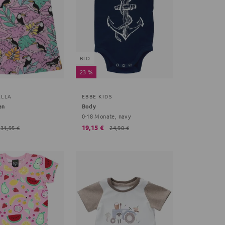
BIO
23 %
ALLA
EBBE KIDS
an
Body
0-18 Monate, navy
19,15 €
31,95 €
24,90 €