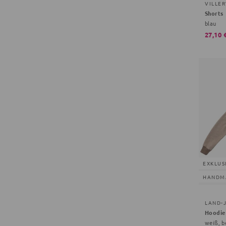
VILLE
Shorts
blau
27,10 
EXKLUS
HANDM
LAND-
Hoodie
weiß, b