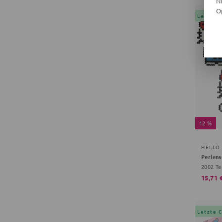
N
O
Letzte 
12 %
HELLO 
Perlens
15,71 
Letzte 