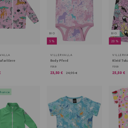
BIO
BIO
5 %
20 %
RVALLA
VILLERVALLA
VILLERV
afaritiere
Body Pferd
Kleid Tuk
rosa
rosa
€
23,50 €
25,50 €
24,95 €
Chance