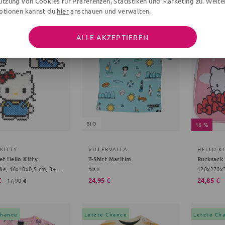
utzung von Cookies für Präferenzen, Statistiken und Marketing zu. Weite
ptionen kannst du
hier
anschauen und verwalten.
Chance
Letzte Chance
ALLE AKZEPTIEREN
BIO
16 %
KITTY
VILLERVALLA
HELLO K
et Hello Kitty
T-Shirt Maritim
Rucksack 
2002 Teile, 16x10x0,5 cm, 3+ Jahre, bunt
blau
€
24,95 €
24,85 €
17,90 €
Chance
Letzte Chance
Letzte Ch