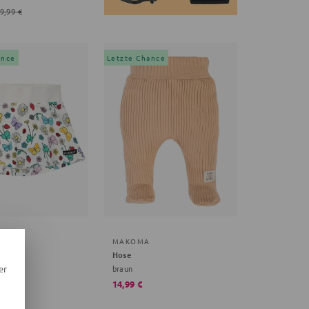
9,99 €
ance
Letzte Chance
ALLA
MAKOMA
me
Hose
braun
er
14,99 €