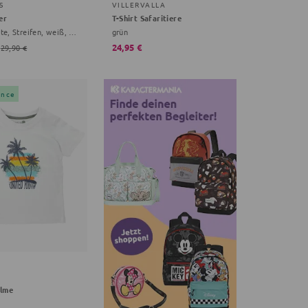
S
VILLERVALLA
er
T-Shirt Safaritiere
0-18 Monate, Streifen, weiß, koralle
grün
24,95 €
29,90 €
ance
alme