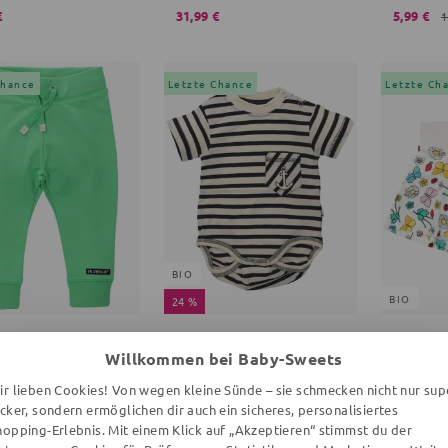
€
31,99 €
5,99 €
1
Chance
Letzte Chance
Letzte Ch
BIO
BIO
24 %
RVALLA
EBBE KIDS
VILLERV
Willkommen bei Baby-Sweets
ghose
Body Anker
Rock Blu
0-18 Monate, Streifen, weiß, navy
weiß
ir lieben Cookies! Von wegen kleine Sünde – sie schmecken nicht nur sup
ecker, sondern ermöglichen dir auch ein sicheres, personalisiertes
€
22,60 €
22,95 €
27,95 €
29,90 €
hopping-Erlebnis. Mit einem Klick auf „Akzeptieren“ stimmst du der