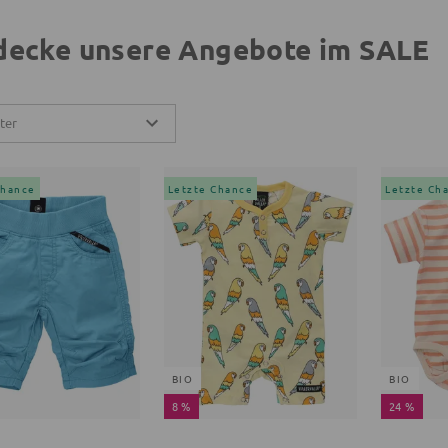
decke unsere Angebote im SALE
lter
Chance
Letzte Chance
Letzte Ch
BIO
BIO
8 %
24 %