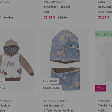
RVALLA
VILLERVALLA
EBBE KID
Strampler Papagei
Body Ank
gelb
€
23,65 €
22,60 €
34,95 €
25,95 €
Letzte Ch
IV
EXKLUSIV
ADE
HANDMADE
70 %
JUWELEN
LAND-JUWELEN
VENERE
 Traktor
Set Bauernhof
T-Shirt P
eige
2 Teile, beige, hellblau
weiß