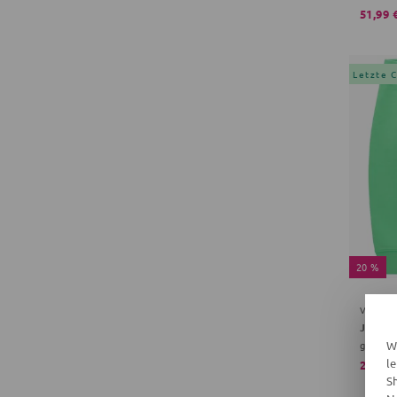
51,99 
Letzte 
20 %
VILLE
Joggin
grün
W
l
22,36 
S