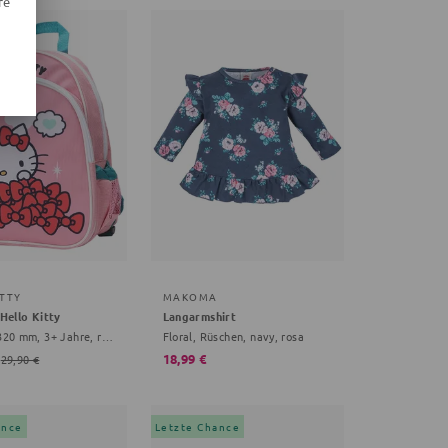
re
ITTY
MAKOMA
Hello Kitty
Langarmshirt
120x270x320 mm, 3+ Jahre, rosa
Floral, Rüschen, navy, rosa
18,99 €
29,90 €
ance
Letzte Chance