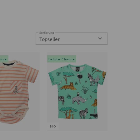
Sortierung
Topseller
ance
Letzte Chance
BIO