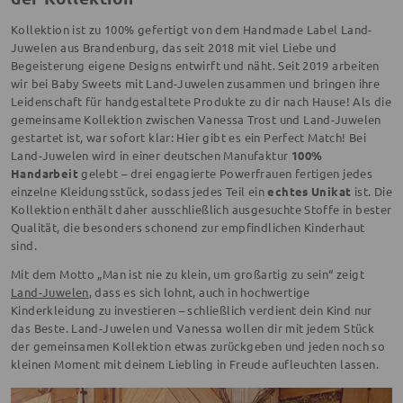
Kollektion ist zu 100% gefertigt von dem Handmade Label Land-
Juwelen aus Brandenburg, das seit 2018 mit viel Liebe und
Begeisterung eigene Designs entwirft und näht. Seit 2019 arbeiten
wir bei Baby Sweets mit Land-Juwelen zusammen und bringen ihre
Leidenschaft für handgestaltete Produkte zu dir nach Hause! Als die
gemeinsame Kollektion zwischen Vanessa Trost und Land-Juwelen
gestartet ist, war sofort klar: Hier gibt es ein Perfect Match! Bei
Land-Juwelen wird in einer deutschen Manufaktur
100%
Handarbeit
gelebt – drei engagierte Powerfrauen fertigen jedes
einzelne Kleidungsstück, sodass jedes Teil ein
echtes Unikat
ist. Die
Kollektion enthält daher ausschließlich ausgesuchte Stoffe in bester
Qualität, die besonders schonend zur empfindlichen Kinderhaut
sind.
Mit dem Motto „Man ist nie zu klein, um großartig zu sein“ zeigt
Land-Juwelen
, dass es sich lohnt, auch in hochwertige
Kinderkleidung zu investieren – schließlich verdient dein Kind nur
das Beste. Land-Juwelen und Vanessa wollen dir mit jedem Stück
der gemeinsamen Kollektion etwas zurückgeben und jeden noch so
kleinen Moment mit deinem Liebling in Freude aufleuchten lassen.