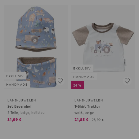
EXKLUSIV
EXKLUSIV
HANDMADE
HANDMADE
24 %
LAND-JUWELEN
LAND-JUWELEN
Set Bauernhof
T-Shirt Traktor
2 Teile, beige, hellblau
weiß, beige
31,99 €
21,85 €
28,99 €