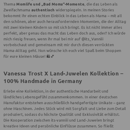
Thema
Momlife und „Bad Moms“-Momente
, die das Leben als
Zweifachmama
authentisch
widerspiegeln. In meinen Stories
bekommt ihr einen echten Einblick in das Leben als Mama – mit all
den schönen, aber auch herausfordernden Momenten, die der Alltag
mit zwei kleinen Kindern so mit sich bringt. Es ist nicht immer alles
perfekt, aber genau das macht das Leben doch aus, oder? Ich würde
mich riesig freuen, wenn ihr mal bei mir auf @its_Vanniii
vorbeischaut und gemeinsam mit mir durch diesen verrückten
Mama-Alltag geht. Nun wünsche ich euch viel Spaß beim Shoppen
für eure kleinen Mäuse! 🛍️💕
Vanessa Trost X Land-Juwelen Kollektion –
100% Handmade in Germany
Erlebe eine Kollektion, in der authentische Handarbeit und
ländliches Lebensgefühl zusammenkommen. In einer deutschen
Manufaktur entstehen ausschließlich handgefertigte Unikate – ganz
ohne Maschinen. Jedes Stück wird mit Sorgfalt und Liebe zum Detail
produziert, sodass du höchste Qualität und Exklusivität erhältst.
Die Kooperation zwischen its-vanniii und Land-Juwelen bringt
kreative Ideen und persönliche Einflüsse zusammen. So fließt