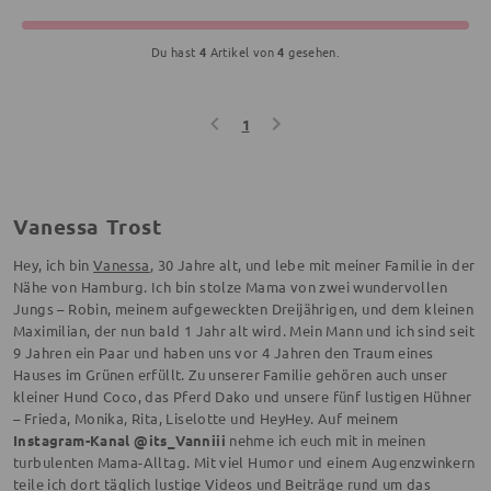
Du hast
4
Artikel von
4
gesehen.
1
Vanessa Trost
Hey, ich bin
Vanessa
, 30 Jahre alt, und lebe mit meiner Familie in der
Nähe von Hamburg. Ich bin stolze Mama von zwei wundervollen
Jungs – Robin, meinem aufgeweckten Dreijährigen, und dem kleinen
Maximilian, der nun bald 1 Jahr alt wird. Mein Mann und ich sind seit
9 Jahren ein Paar und haben uns vor 4 Jahren den Traum eines
Hauses im Grünen erfüllt. Zu unserer Familie gehören auch unser
kleiner Hund Coco, das Pferd Dako und unsere fünf lustigen Hühner
– Frieda, Monika, Rita, Liselotte und HeyHey. Auf meinem
Instagram-Kanal @its_Vanniii
nehme ich euch mit in meinen
turbulenten Mama-Alltag. Mit viel Humor und einem Augenzwinkern
teile ich dort täglich lustige Videos und Beiträge rund um das