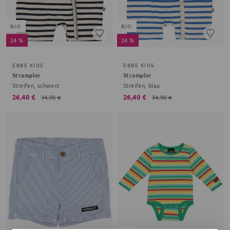
BIO
BIO
24 %
24 %
EBBE KIDS
EBBE KIDS
Strampler
Strampler
Streifen, schwarz
Streifen, blau
26,40 €
26,40 €
34,90 €
34,90 €