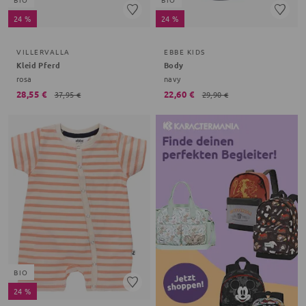
24 %
24 %
VILLERVALLA
EBBE KIDS
Kleid Pferd
Body
rosa
navy
28,55 €
22,60 €
37,95 €
29,90 €
BIO
24 %