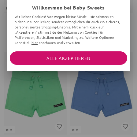
BIO
Willkommen bei Baby-Sweets
BIO
24 %
Wir lieben Cookies! Von wegen kleine Sünde – sie schmecken
nicht nur super lecker, sondern ermöglichen dir auch ein sicheres,
VILLERVALLA
VILLERVALLA
personalisiertes Shopping-Erlebnis. Mit einem Klick auf
Shorts
Body
„Akzeptieren“ stimmst du der Nutzung von Cookies für
Streifen, weiß, hellblau
Streifen, bunt
Präferenzen, Statistiken und Marketing zu. Weitere Optionen
kannst du
hier
anschauen und verwalten.
25,95 €
20,30 €
26,95 €
ALLE AKZEPTIEREN
BIO
BIO