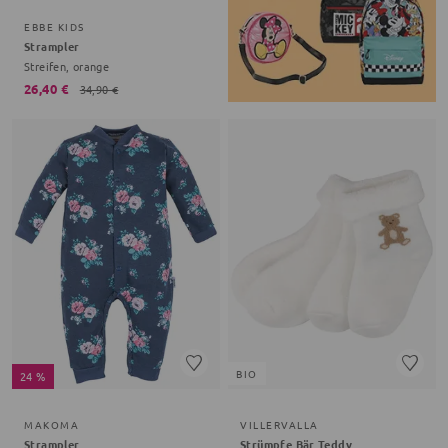
EBBE KIDS
Strampler
Streifen, orange
26,40 €
34,90 €
BIO
24 %
MAKOMA
VILLERVALLA
Strampler
Strümpfe Bär Teddy