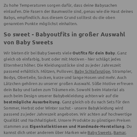
Zu hohe Temperaturen sorgen dafür, dass deine Babysachen
einlaufen. Die Fasern der Baumwolle sind, genau wie die Haut deines
Babys, empfindlich. Aus diesem Grund solltest du die oben
genannten Punkte möglichst einhalten.
So sweet - Babyoutfits in großer Auswahl
von Baby Sweets
Wir bieten dir bei Baby Sweets viele
Outfits für dein Baby
. Ganz
gleich ob einfarbig, bunt oder mit Motiven - hier schlägt jedes
Elternherz höher. Die Kleidungsstücke sind zu jeder Jahreszeit
passend erhältlich. Mützen, Pullover,
Baby Schlafanzüge
, Strampler,
Bodys, Oberteile, Socken, kurze und lange Hosen und mehr. Auch
Lätzchen gehören zu unserer großen Auswahl. Süße Motive erfreuen
dein Baby und laden zum Träumen ein. Sowohl beim Material als
auch beim Design unserer Babybekleidung achten wir auf die
bestmögliche Ausarbeitung
. Ganz gleich ob du nach Sets für den
Sommer, Herbst oder Winter suchst - unsere Babykleidung wird
passend zu jeder Jahreszeit angeboten. Wir achten auf hochwertige
Qualität und Nachhaltigkeit. Unsere Produkte zu günstigen Preisen
stammen aus
Eigenkollektionen und Handmade-Herstellung
. Du
kannst dich unter anderem über Marken wie
Baby Sweets
,
Bamar
,