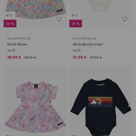
BIO
BIO
24 %
24 %
VILLERVALLA
VILLERVALLA
Kleid Blume
Wickelbody Schaf
weiß
weiß
29,30 €
21,05 €
38,95 €
27,95 €
BIO
BIO