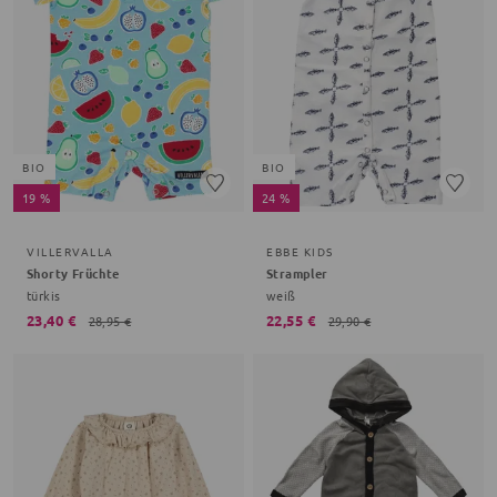
BIO
BIO
19 %
24 %
VILLERVALLA
EBBE KIDS
Shorty Früchte
Strampler
türkis
weiß
23,40 €
22,55 €
28,95 €
29,90 €