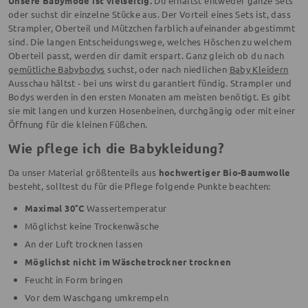
Unsere Babymode ist vielseitig.
Du erhältst entweder ganze Sets
oder suchst dir einzelne Stücke aus. Der Vorteil eines Sets ist, dass
Strampler, Oberteil und Mützchen farblich aufeinander abgestimmt
sind. Die langen Entscheidungswege, welches Höschen zu welchem
Oberteil passt, werden dir damit erspart. Ganz gleich ob du nach
gemütliche Babybodys
suchst, oder nach niedlichen
Baby Kleidern
Ausschau hältst - bei uns wirst du garantiert fündig. Strampler und
Bodys werden in den ersten Monaten am meisten benötigt. Es gibt
sie mit langen und kurzen Hosenbeinen, durchgängig oder mit einer
Öffnung für die kleinen Füßchen.
Wie pflege ich die Babykleidung?
Da unser Material größtenteils aus
hochwertiger Bio-Baumwolle
besteht, solltest du für die Pflege folgende Punkte beachten:
Maximal 30°C
Wassertemperatur
Möglichst keine Trockenwäsche
An der Luft trocknen lassen
Möglichst nicht im Wäschetrockner trocknen
Feucht in Form bringen
Vor dem Waschgang umkrempeln