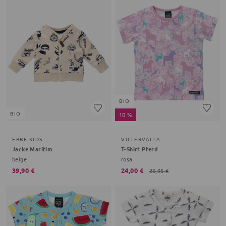
BIO
BIO
10 %
EBBE KIDS
VILLERVALLA
Jacke Maritim
T-Shirt Pferd
beige
rosa
39,90 €
24,00 €
26,95 €