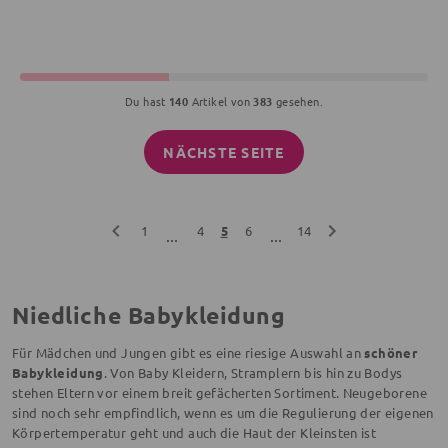
Du hast
140
Artikel von
383
gesehen.
NÄCHSTE SEITE
1
4
5
6
14
...
...
Niedliche Babykleidung
Für Mädchen und Jungen gibt es eine riesige Auswahl an
schöner
Babykleidung
. Von Baby Kleidern, Stramplern bis hin zu Bodys
stehen Eltern vor einem breit gefächerten Sortiment. Neugeborene
sind noch sehr empfindlich, wenn es um die Regulierung der eigenen
Körpertemperatur geht und auch die Haut der Kleinsten ist