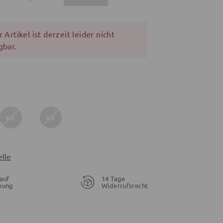
 Artikel ist derzeit leider nicht
gbar.
62
68
lle
auf
14 Tage
nung
Widerrufsrecht