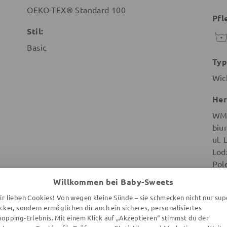
OEKO-TEX® Standard 100
Pfl
Stil:
Basic
Typ
Wic
Her
WMB
biu
ul.
Lod
Pol
Willkommen bei Baby-Sweets
ir lieben Cookies! Von wegen kleine Sünde – sie schmecken nicht nur sup
ecker, sondern ermöglichen dir auch ein sicheres, personalisiertes
hopping-Erlebnis. Mit einem Klick auf „Akzeptieren“ stimmst du der