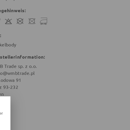
egehinweis:
:
kelbody
stellerinformation:
 Trade sp. z o.o.
ro@wmbtrade.pl
 Lodowa 91
z 93-232
en
er