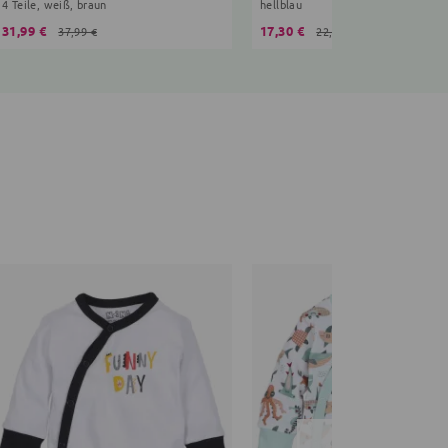
4 Teile, weiß, braun
hellblau
31,99 €
17,30 €
37,99 €
22,99 €