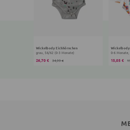
Wickelbody Eichhörnchen
Wickelbody
grau, 56/62 (0-3 Monate)
0-6 Monate,
26,70 €
15,05 €
34,99 €
1
ME