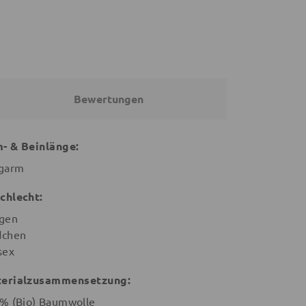
Bewertungen
- & Beinlänge:
garm
chlecht:
gen
chen
sex
erialzusammensetzung:
% (Bio) Baumwolle