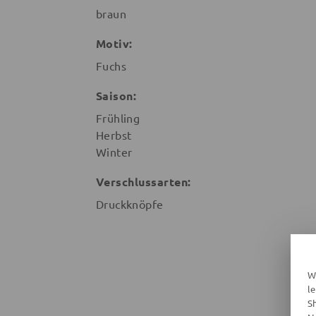
braun
Motiv:
Fuchs
Saison:
Frühling
Herbst
Winter
Verschlussarten:
Druckknöpfe
W
l
S