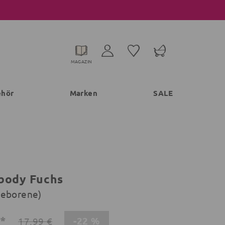
MAGAZIN
ehör
Marken
SALE
body Fuchs
geborene)
€*
-22 %
17,99 €