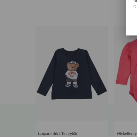
N
O
Langarmshirt Teddybär
Wickelbody