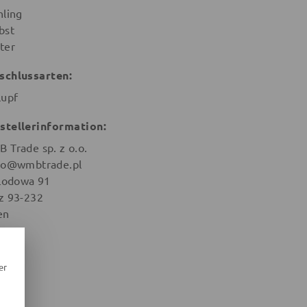
hling
bst
ter
schlussarten:
lupf
stellerinformation:
 Trade sp. z o.o.
ro@wmbtrade.pl
 Lodowa 91
z 93-232
en
er