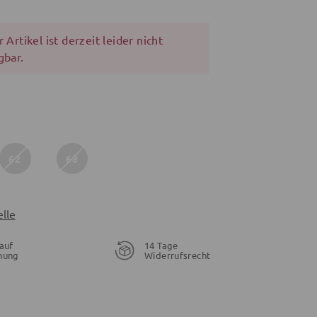
 Artikel ist derzeit leider nicht
gbar.
62
68
lle
auf
14 Tage
nung
Widerrufsrecht