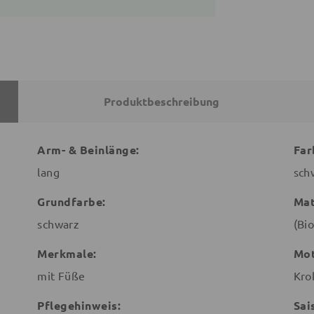
Produktbeschreibung
Arm- & Beinlänge:
Far
lang
sch
Grundfarbe:
Mat
schwarz
(Bi
Merkmale:
Mot
mit Füße
Kro
Pflegehinweis:
Sai