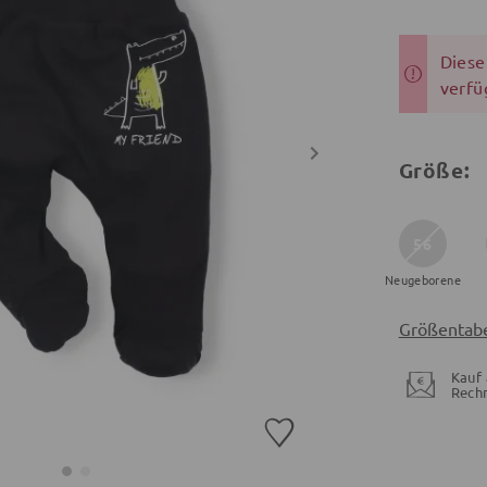
Dieser
verfü
Größe:
56
Neugeborene
Größentabe
Kauf 
Rech