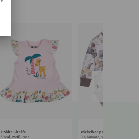
re
T-Shirt Giraffe
Wickelbody Fahrrad
Floral, weiß, rosa
0-6 Monate, weiß