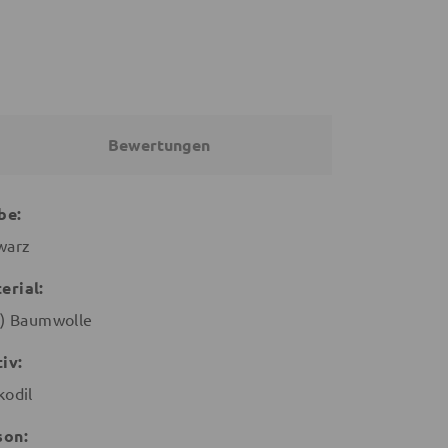
Bewertungen
be:
warz
erial:
o) Baumwolle
iv:
kodil
son: