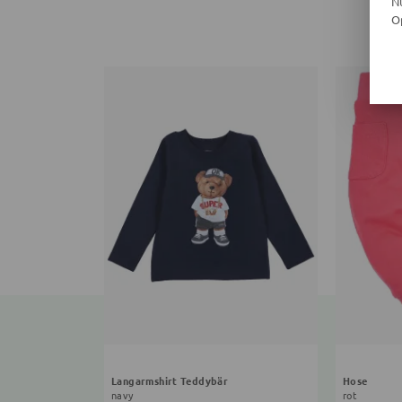
N
O
Langarmshirt Teddybär
Hose
navy
rot