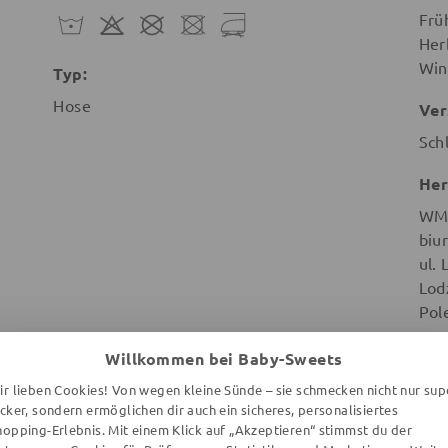
Frü
Her
Win
Typ:
Hose
Ver
Sch
Her
WMB
biu
ul.
Lod
Pol
Willkommen bei Baby-Sweets
ir lieben Cookies! Von wegen kleine Sünde – sie schmecken nicht nur sup
ecker, sondern ermöglichen dir auch ein sicheres, personalisiertes
hopping-Erlebnis. Mit einem Klick auf „Akzeptieren“ stimmst du der