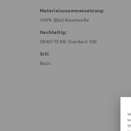
Materialzusammensetzung:
100% (Bio) Baumwolle
Nachhaltig:
OEKO-TEX® Standard 100
Stil:
Basic
W
l
S