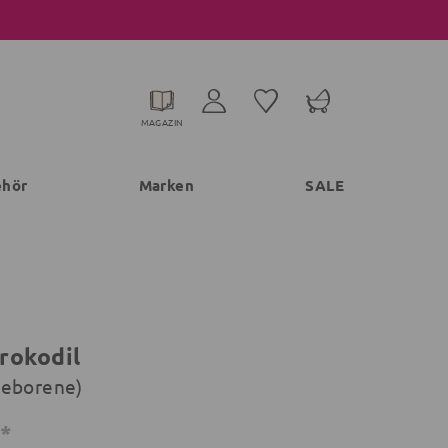
MAGAZIN
ehör
Marken
SALE
rokodil
geborene)
€*